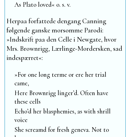
As
Plato
loved« o. s. v.
Herpaa forfattede dengang
Canning
følgende ganske morsomme Parodi:
»
Indskrift paa den Celle i
Newgate
, hvor
Mrs. Brownrigg
, Lærlinge-Mordersken, sad
indespærret
«:
»For one long terme or ere her trial
came,
Here
Brownrigg
linger’d. Often have
these cells
Echo’d her blasphemies, as with shrill
voice
She screamd for fresh geneva. Not to