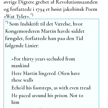
øvrige Digtere grebet af Revolutionsaanden
og forfattede i 1794 et høist jakobinsk Poem
*)
»
Wat Tyler
«.
*)
Som Indskrift til det Værelse, hvor
Kongemorderen
Martin
havde siddet
fængslet, forfattede han paa den Tid
følgende Linier:
»For thirty years secluded from
mankind
Here
Martin
lingered. Often have
these walls
Echo’d his footsteps, as with even tread
He paced around his prison. Not to
him