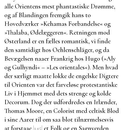
alle Orientens mest phantastiske Drømme,
og af Blandingen fremgik hans to
Hovedværker »
Kehamas Forbandelse
« og
»
Thalaba, Ødelæggeren
«. Retningen mod
Østerland er en fælles romantisk, vi finde
den samtidigt hos
Oehlenschläger
, og da
Bevægelsen naaer Frankrig hos
Hugo
(»
Aly
og Gulhyndi
« – »
Les orientales
«). Men hvad
der særligt maatte lokke de engelske Digtere
til Orienten var det farveløse protestantiske
Liv i Hjemmet med dets strenge og kolde
Decorum. Dog der udfordredes en Irlænder,
Thomas Moore
, en Colorist med celtisk Blod
i sine Aarer til om saa blot tilnærmelsesvis
at forstaae
|145|
et Folk og en Sagnverden