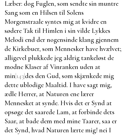
Læber: dog Fuglen, som sendte sin muntre
Sang som en Hilsen til Solens
Morgenstraale syntes mig at kvidre en
sødere Tak til Himlen i sin vilde Lykkes
Melodi end der nogensinde klang gjennem
de Kirkebuer, som Mennesker have hvælvet;
alligevel plukkede jeg aldrig tankeløst de
modne Klaser af Vinranken uden at
min
|143|
des den Gud, som skjænkede mig
dette ublodige Maaltid. I have sagt mig,
ædle Herrer, at Naturen ene lærer
Mennesket at synde. Hvis det er Synd at
opsøge det saarede Lam, at forbinde dets
Saar, at bade dem med mine Taarer, saa er
det Synd, hvad Naturen lærte mig! nei I