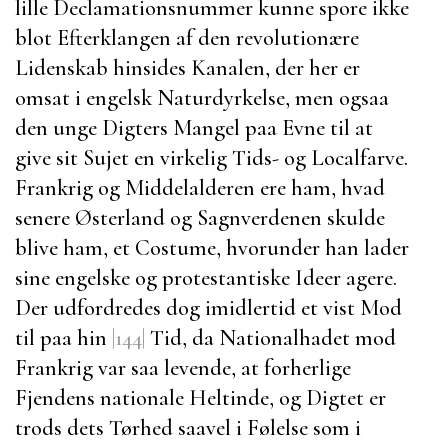
lille Declamationsnummer kunne spore ikke
blot Efterklangen af den revolutionære
Lidenskab hinsides
Kanalen
, der her er
omsat i engelsk Naturdyrkelse, men ogsaa
den unge Digters Mangel paa Evne til at
give sit Sujet en virkelig Tids- og Localfarve.
Frankrig og Middelalderen ere ham, hvad
senere Østerland og Sagnverdenen skulde
blive ham, et Costume, hvorunder han lader
sine engelske og protestantiske Ideer agere.
Der udfordredes dog imidlertid et vist Mod
til paa hin
|144|
Tid, da Nationalhadet mod
Frankrig var saa levende, at forherlige
Fjendens nationale Heltinde, og Digtet er
trods dets Tørhed saavel i Følelse som i