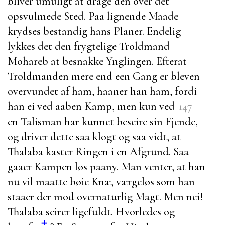
bliver umuligt at drage den over det
opsvulmede Sted. Paa lignende Maade
krydses bestandig hans Planer. Endelig
lykkes det den frygtelige Troldmand
Mohareb
at besnakke Ynglingen. Efterat
Troldmanden mere end een Gang er bleven
overvundet af ham, haaner han ham, fordi
han ei ved aaben Kamp, men kun ved
|147|
en Talisman har kunnet beseire sin Fjende,
og driver dette saa klogt og saa vidt, at
Thalaba
kaster Ringen i en Afgrund. Saa
gaaer Kampen løs paany. Man venter, at han
nu vil maatte bøie Knæ, værgeløs som han
staaer der mod overnaturlig Magt. Men nei!
Thalaba
seirer ligefuldt. Hvorledes og
†