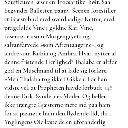
Souffleuren læser en Troesartikel høit. Saa
begynder Balletten paany. Scenen forestiller
et Gjæstebud med overdaadige Retter, med
pragtfulde Vine i gyldne Kar, Vine,
rosenrøde
»som Morgengryet« og
safranfarvede
»som Aftentaagerne«, og
andre som Rubin og Ambra. Hvad nytter al
denne fristende Herlighed?
Thalaba
er altfor
god en Muselmand til at lade sig forføre.
»Men
Thalaba
tog ikke Drikken. For han
vidste vel, at Propheten havde forbudt
|148|
denne Drik, Syndernes Moder. Og heller
ikke trængte Gjæsterne mere ind paa ham
for at paanøde ham den flydende Ild, thi i
Ynglingens Øie læste de en uforanderlig