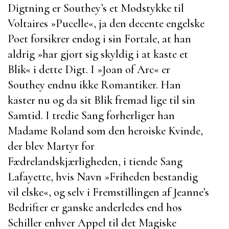
Digtning er
Southey’s
et Modstykke til
Voltaires
»
Pucelle
«, ja den decente engelske
Poet forsikrer endog i sin Fortale, at han
aldrig
»har gjort sig skyldig i at kaste et
Blik« i dette Digt. I »
Joan of Arc
« er
Southey
endnu ikke Romantiker. Han
kaster nu og da sit Blik fremad lige til sin
Samtid. I tredie Sang forherliger han
Madame Roland
som den heroiske Kvinde,
der blev Martyr for
Fædrelandskjærligheden, i tiende Sang
Lafayette
, hvis Navn
»Friheden bestandig
vil elske«, og selv i Fremstillingen af
Jeanne’s
Bedrifter er ganske anderledes end hos
Schiller
enhver Appel til det Magiske