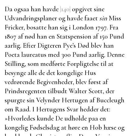
Da ogsaa han havde
|140|
opgivet sine
Udvandringsplaner og havde faaet
sin
Miss
Fricker
, bosatte han sig i
London
1797. Fra
1807 af nød han en Statspension af 150 Pund
aarlig. Efter Digteren
Pye’s
Død blev han
Poeta laureatus med 300 Pund aarlig. Denne
Stilling, som medførte Forpligtelse til at
besynge alle de det kongelige Hus
vedrørende Begivenheder, blev først af
Prindsregenten
tilbudt
Walter Scott
, der
spurgte sin Velynder
Hertugen af Buccleugh
om Raad. I Hertugens Svar hedder det:
»Hvorledes kunde De udholde paa en
kongelig Fødselsdag at høre en Hob hæse og