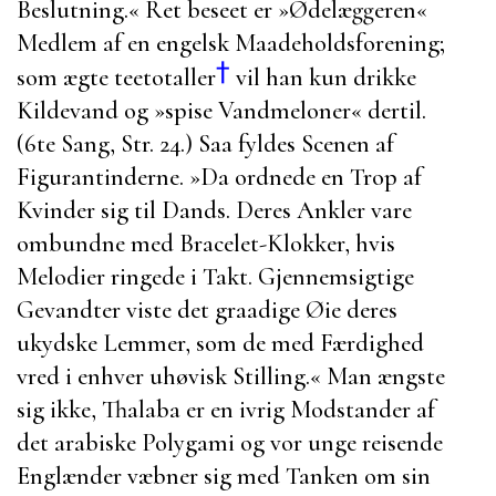
Beslutning.« Ret beseet er »Ødelæggeren«
Medlem af en engelsk Maadeholdsforening;
†
som ægte teetotaller
vil han kun drikke
Kildevand og
»spise Vandmeloner« dertil.
(6te Sang, Str. 24.) Saa fyldes Scenen af
Figurantinderne.
»Da ordnede en Trop af
Kvinder sig til Dands. Deres Ankler vare
ombundne med Bracelet-Klokker, hvis
Melodier ringede i Takt. Gjennemsigtige
Gevandter viste det graadige Øie deres
ukydske Lemmer, som de med Færdighed
vred i enhver uhøvisk Stilling.« Man ængste
sig ikke,
Thalaba
er en ivrig Modstander af
det arabiske Polygami og vor unge reisende
Englænder væbner sig med Tanken om sin