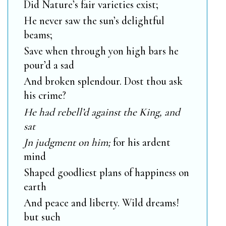
Did Nature’s fair varieties exist;
He never saw the sun’s delightful
beams;
Save when through yon high bars he
pour’d a sad
And broken splendour. Dost thou ask
his crime?
He had rebell’d against
the King
, and
sat
Jn judgment on him;
for his ardent
mind
Shaped goodliest plans of happiness on
earth
And peace and liberty. Wild dreams!
but such