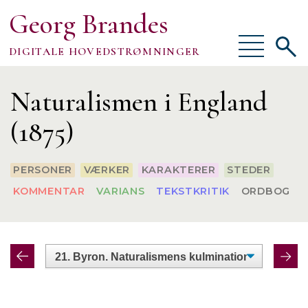
Georg Brandes
Vis/skjul
Vis/sk
DIGITALE HOVEDSTRØMNINGER
menu
søgef
Om
Naturalismen i England
(1875)
PERSONER
VÆRKER
KARAKTERER
STEDER
TEKSTER
KOMMENTAR
VARIANS
TEKSTKRITIK
ORDBOG
VÆRKTØJER
FORSKNING