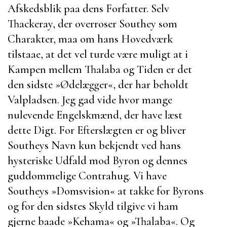
Afskedsblik paa dens Forfatter.
Selv
Thackeray
, der overroser
Southey
som
Charakter, maa om hans Hovedværk
tilstaae, at det vel turde være muligt at i
Kampen mellem
Thalaba
og Tiden er det
den sidste »Ødelægger«, der har beholdt
Valpladsen. Jeg gad vide hvor mange
nulevende Engelskmænd, der have læst
dette Digt. For Efterslægten er og bliver
Southeys
Navn kun bekjendt ved hans
hysteriske Udfald mod
Byron
og dennes
guddommelige Contrahug.
Vi have
Southeys
»
Domsvision
« at takke for
Byrons
og for den sidstes Skyld tilgive vi ham
gjerne baade »
Kehama
« og »
Thalaba
«. Og