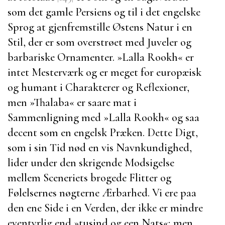
som det gamle Persiens og til i det engelske
Sprog at gjenfremstille Østens Natur i en
Stil, der er som overstrøet med Juveler og
barbariske Ornamenter. »
Lalla Rookh
« er
intet Mesterværk og er meget for europæisk
og humant i Charakterer og Reflexioner,
men »
Thalaba
« er saare mat i
Sammenligning med »
Lalla Rookh
« og saa
decent som en engelsk Præken. Dette Digt,
som i sin Tid nød en vis Navnkundighed,
lider under den skrigende Modsigelse
mellem Sceneriets brogede Flitter og
Følelsernes nøgterne Ærbarhed. Vi ere paa
den ene Side i en Verden, der ikke er mindre
eventyrlig end »
tusind og een Nats
«; men