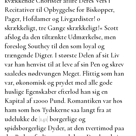
kvækkende Chorister aflire Deres Vers i
Recitativer til Opbyggelse for Biskopper,
Pager, Hofdamer og Livgardister! o
skrækkeligt, tre Gange skrækkeligt!«
Scott
afslog da den tiltænkte Udmærkelse, men
foreslog
Southey
til den som loyal og
trængende Digter. I største Delen af sit Liv
var han henvist til at leve af sin Pen og skrev
saaledes nødtvungen Meget. Flittig som han
var, økonomisk og prydet med alle gode
huslige Egenskaber efterlod han sig en
Kapital af 12000 Pund. Romantiken var hos
ham som hos Tydskerne saa langt fra at
udelukke de
|141|
borgerlige og
spidsborgerlige Dyder, at den tvertimod paa