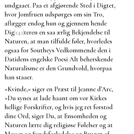
undgaaet. Paa et afgjørende Sted i Digtet,
hvor
Jomfruen
udspørges om sin Tro,
aflægger endog hun og gjennem hende
Dig
|142|
teren en saa ærlig Bekjendelse til
Naturen, at man tilfulde føler, hvorledes
ogsaa for
Southeys
Vedkommende den i
Datidens engelske Poesi Alt beherskende
Naturalisme er den Grundvold, hvorpaa
han staaer.
»Kvinde,« siger en Præst til
Jeanne d’Arc
,
»Du synes at lade haant om vor Kirkes
hellige Forskrifter, og hvis jeg ret forstod
dine Ord, siger Du, at Ensomheden og
Naturen lærte dig religiøse Følelser og at
Messer og Syndsforladelse og Brugen af