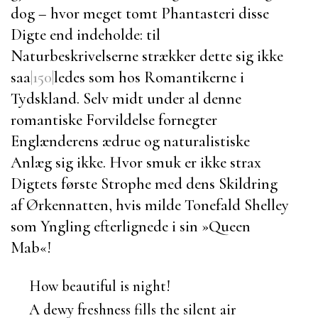
dog – hvor meget tomt Phantasteri disse
Digte end indeholde: til
Naturbeskrivelserne strækker dette sig ikke
saa
|150|
ledes som hos Romantikerne i
Tydskland. Selv midt under al denne
romantiske Forvildelse fornegter
Englænderens ædrue og naturalistiske
Anlæg sig ikke. Hvor smuk er ikke strax
Digtets første Strophe med dens Skildring
af Ørkennatten, hvis milde Tonefald
Shelley
som Yngling efterlignede i sin »
Queen
Mab
«!
How beautiful is night!
A dewy freshness fills the silent air