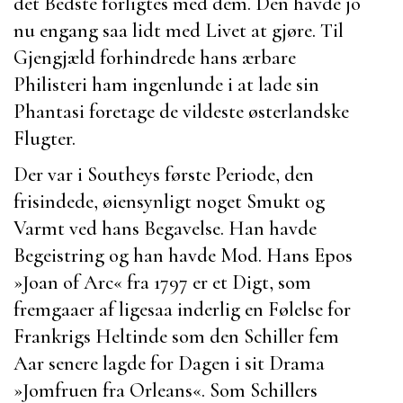
det Bedste forligtes med dem. Den havde jo
nu engang saa lidt med Livet at gjøre. Til
Gjengjæld forhindrede hans ærbare
Philisteri ham ingenlunde i at lade sin
Phantasi foretage de vildeste østerlandske
Flugter.
Der var i
Southeys
første Periode, den
frisindede, øiensynligt noget Smukt og
Varmt ved hans Begavelse. Han havde
Begeistring og han havde Mod. Hans Epos
»
Joan of Arc
« fra 1797 er et Digt, som
fremgaaer af ligesaa inderlig en Følelse for
Frankrigs Heltinde
som den
Schiller
fem
Aar senere lagde for Dagen i sit Drama
»
Jomfruen fra Orleans
«. Som
Schillers