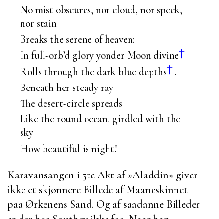
No mist obscures, nor cloud, nor speck,
nor stain
Breaks the serene of heaven:
†
In full-orb’d glory yonder Moon divine
†
Rolls through the dark blue depths
.
Beneath her steady ray
The desert-circle spreads
Like the round ocean, girdled with the
sky
How beautiful is night!
Karavansangen i 5te Akt af »
Aladdin
« giver
ikke et skjønnere Billede af Maaneskinnet
paa Ørkenens Sand. Og af saadanne Billeder
er der hos
Southey
ikke faa. Naar han