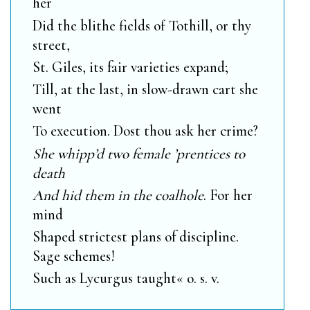
her
Did the blithe fields of
Tothill
, or thy
street,
St. Giles
, its fair varieties expand;
Till, at the last, in slow-drawn cart she
went
To execution. Dost thou ask her crime?
She whipp’d two female ’prentices to
death
And hid them in the coalhole
. For her
mind
Shaped strictest plans of discipline.
Sage schemes!
Such as
Lycurgus
taught« o. s. v.