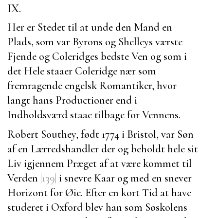
IX.
Her er Stedet til at unde den Mand en
Plads, som var
Byrons
og
Shelleys
værste
Fjende og
Coleridges
bedste Ven og som i
det Hele staaer
Coleridge
nær som
fremragende engelsk Romantiker, hvor
langt hans Productioner end i
Indholdsværd staae tilbage for Vennens.
Robert Southey
, født 1774 i
Bristol
, var Søn
af en Lærredshandler der og beholdt hele sit
Liv igjennem Præget af at være kommet til
Verden
|139|
i snevre Kaar og med en snever
Horizont for Øie. Efter en kort Tid at have
studeret i
Oxford
blev han som Søskolens