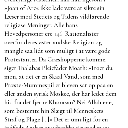
»
Joan of Arc
« ikke lade være at sikre sin
Læser mod Stedets og Tidens vildfarende
religiøse Meninger. Alle hans
Hovedpersoner ere
|146|
Rationalister
overfor deres østerlandske Religion og
mangle saa lidt som muligt i at være gode
Protestanter. Da Græshopperne komme,
siger
Thalabas
Pleiefader
Moath
:
»Troer du
mon, at det er en Skaal Vand, som med
Præste-Mummespil er bleven sat op paa en
eller anden syrisk Moskee, der har ledet dem
hid fra det fjerne Khorasan? Nei Allah ene,
som bestemte hin Slægt til Menneskets
Straf og Plage […]« Det er umuligt for en
indfødt Araber at udtrykke sig med mere