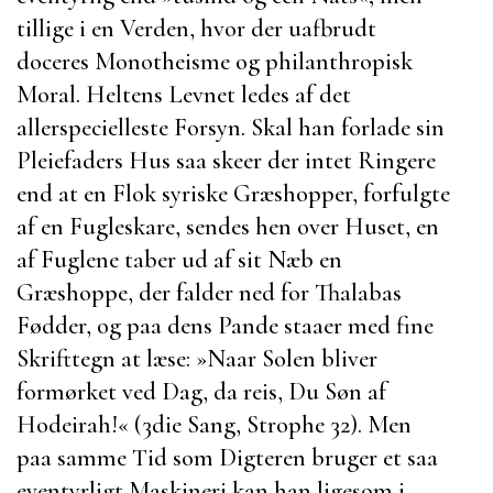
tillige i en Verden, hvor der uafbrudt
doceres Monotheisme og philanthropisk
Moral. Heltens Levnet ledes af det
allerspecielleste Forsyn. Skal han forlade sin
Pleiefaders Hus saa skeer der intet Ringere
end at en Flok syriske Græshopper, forfulgte
af en Fugleskare, sendes hen over Huset, en
af Fuglene taber ud af sit Næb en
Græshoppe, der falder ned for
Thalabas
Fødder, og paa dens Pande staaer med fine
Skrifttegn at læse:
»Naar Solen bliver
formørket ved Dag, da reis, Du Søn af
Hodeirah
!« (3die Sang, Strophe 32). Men
paa samme Tid som Digteren bruger et saa
eventyrligt Maskineri kan han ligesom i