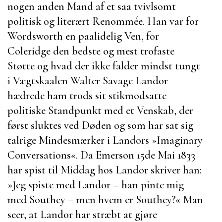
nogen anden Mand af et saa tvivlsomt
politisk og literært Renommée. Han var for
Wordsworth
en paalidelig Ven, for
Coleridge
den bedste og mest trofaste
Støtte og hvad der ikke falder mindst tungt
i Vægtskaalen
Walter Savage Landor
hædrede ham trods sit stikmodsatte
politiske Standpunkt med et Venskab, der
først sluktes ved Døden og som har sat sig
talrige Mindesmærker i Landors »
Imaginary
Conversations
«. Da
Emerson
15de Mai 1833
har spist til Middag hos
Landor
skriver han:
»Jeg spiste med
Landor
– han pinte mig
med
Southey
– men hvem er
Southey
?« Man
seer, at
Landor
har stræbt at gjøre