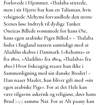
Forlovede i Hjemmet.
»
Thalaba
stirrede,
men i sit Hjerte bar han en Talisman, hvis
velsignede Alchymi forvandlede den urene
Scenes løse Indtryk til dydige Tanker.
Oneizas
Billede svømmede for hans Øie,
hans egen arabiske Piges Billed.« –
Thalaba
fødes i England næsten samtidigt med at
Aladdin
skabes i Danmark. (»
Kehama
« er
fra 1801, »
Aladdin
« fra 1804, »
Thalaba
« fra
1810.) Hvor fiskeagtig staaer han ikke i
Sammenligning med sin danske Broder! –
Han naaer Maalet, han bliver gift med
»sin
egen arabiske Pige«. For at det Hele kan
være tilgavns asketisk og religiøst, døer hans
Brud
|149|
samme Nat. For at Alt paany kan