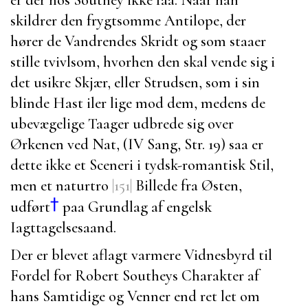
skildrer den frygtsomme Antilope, der
hører de Vandrendes Skridt og som staaer
stille tvivlsom, hvorhen den skal vende sig i
det usikre Skjær, eller Strudsen, som i sin
blinde Hast iler lige mod dem, medens de
ubevægelige Taager udbrede sig over
Ørkenen ved Nat, (IV Sang, Str. 19) saa er
dette ikke et Sceneri i tydsk-romantisk Stil,
men et naturtro
|151|
Billede fra Østen,
†
udført
paa Grundlag af engelsk
Iagttagelsesaand.
Der er blevet aflagt varmere Vidnesbyrd til
Fordel for
Robert Southeys
Charakter af
hans Samtidige og Venner end ret let om