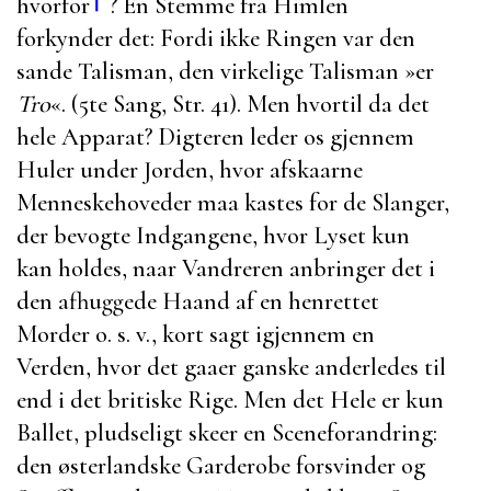
hvorfor
? En Stemme fra Himlen
forkynder det: Fordi ikke Ringen var den
sande Talisman, den virkelige Talisman
»er
Tro
«. (5te Sang, Str. 41). Men hvortil da det
hele Apparat? Digteren leder os gjennem
Huler under Jorden, hvor afskaarne
Menneskehoveder maa kastes for de Slanger,
der bevogte Indgangene, hvor Lyset kun
kan holdes, naar Vandreren anbringer det i
den afhuggede Haand af en henrettet
Morder o. s. v., kort sagt igjennem en
Verden, hvor det gaaer ganske anderledes til
end i det britiske Rige. Men det Hele er kun
Ballet, pludseligt skeer en Sceneforandring:
den østerlandske Garderobe forsvinder og