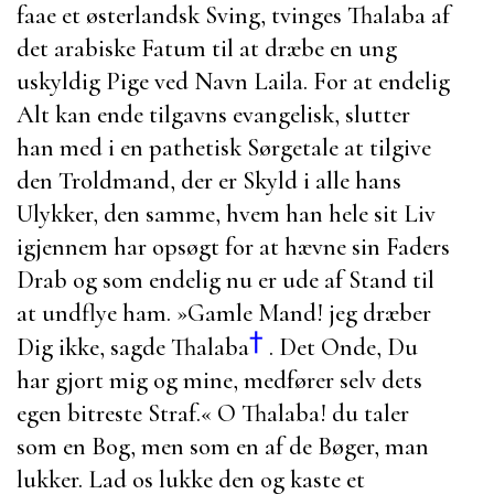
faae et østerlandsk Sving, tvinges
Thalaba
af
det arabiske Fatum til at dræbe en ung
uskyldig Pige ved Navn
Laila
. For at endelig
Alt kan ende tilgavns evangelisk, slutter
han med i en pathetisk Sørgetale at tilgive
den Troldmand, der er Skyld i alle hans
Ulykker, den samme, hvem han hele sit Liv
igjennem har opsøgt for at hævne sin Faders
Drab og som endelig nu er ude af Stand til
at undflye ham.
»Gamle Mand! jeg dræber
†
Dig ikke, sagde Thalaba
. Det Onde, Du
har gjort mig og mine, medfører selv dets
egen bitreste Straf.« O
Thalaba
! du taler
som en Bog, men som en af de Bøger, man
lukker. Lad os lukke den og kaste et