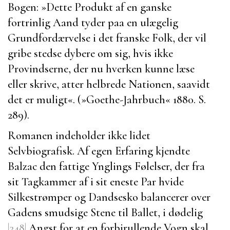
Bogen:
»Dette Produkt af en ganske
fortrinlig Aand tyder paa en ulægelig
Grundfordærvelse i det franske Folk, der vil
gribe stedse dybere om sig, hvis ikke
Provindserne, der nu hverken kunne læse
eller skrive, atter helbrede Nationen, saavidt
det er muligt«. (»
Goethe-Jahrbuch
« 1880. S.
289).
Romanen indeholder ikke lidet
Selvbiografisk. Af egen Erfaring kjendte
Balzac
den fattige Ynglings Følelser, der fra
sit Tagkammer af i sit eneste Par hvide
Silkestrømper og Dandsesko balancerer over
Gadens smudsige Stene til Ballet, i dødelig
|248|
Angst for at en forbirullende Vogn skal