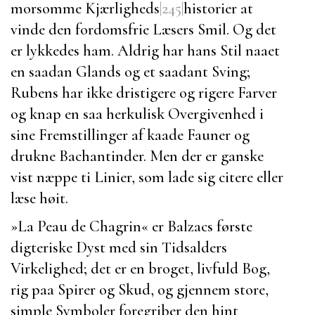
morsomme Kjærligheds
|245|
historier at
vinde den fordomsfrie Læsers Smil. Og det
er lykkedes ham. Aldrig har hans Stil naaet
en saadan Glands og et saadant Sving;
Rubens
har ikke dristigere og rigere Farver
og knap en saa herkulisk Overgivenhed i
sine Fremstillinger af kaade Fauner og
drukne Bachantinder. Men der er ganske
vist næppe ti Linier, som lade sig citere eller
læse høit.
»
La Peau de Chagrin
« er
Balzacs
første
digteriske Dyst med sin Tidsalders
Virkelighed; det er en broget, livfuld Bog,
rig paa Spirer og Skud, og gjennem store,
simple Symboler foregriber den hint