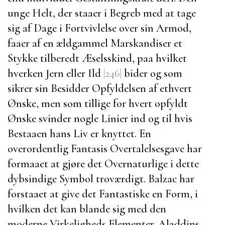
unge Helt, der staaer i Begreb med at tage
sig af Dage i Fortvivlelse over sin Armod,
faaer af en ældgammel Marskandiser et
Stykke tilberedt Æselsskind, paa hvilket
hverken Jern eller Ild
|246|
bider og som
sikrer sin Besidder Opfyldelsen af ethvert
Ønske, men som tillige for hvert opfyldt
Ønske svinder nogle Linier ind og til hvis
Bestaaen hans Liv er knyttet. En
overordentlig Fantasis Overtalelsesgave har
formaaet at gjøre det Overnaturlige i dette
dybsindige Symbol troværdigt.
Balzac
har
forstaaet at give det Fantastiske en Form, i
hvilken det kan blande sig med den
moderne Virkeligheds Elementer.
Aladdins