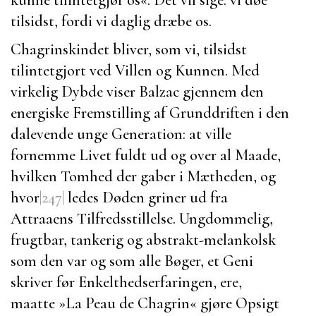
tilsidst, fordi vi daglig dræbe os.
Chagrinskindet bliver, som vi, tilsidst
tilintetgjort ved Villen og Kunnen. Med
virkelig Dybde viser
Balzac
gjennem den
energiske Fremstilling af Grunddriften i den
dalevende unge Generation: at ville
fornemme Livet fuldt ud og over al Maade,
hvilken Tomhed der gaber i Mætheden, og
hvor
|247|
ledes Døden griner ud fra
Attraaens Tilfredsstillelse. Ungdommelig,
frugtbar, tankerig og abstrakt-melankolsk
som den var og som alle Bøger, et Geni
skriver før Enkelthedserfaringen, ere,
maatte »
La Peau de Chagrin
« gjøre Opsigt