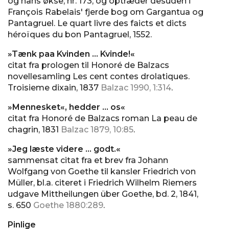
og hans økse, nr. 173, og optræder desuden i
François Rabelais' fjerde bog om Gargantua og
Pantagruel. Le quart livre des faicts et dicts
héroïques du bon Pantagruel, 1552.
»Tænk paa Kvinden … Kvinde!«
citat fra prologen til Honoré de Balzacs
novellesamling Les cent contes drolatiques.
Troisieme dixain, 1837
Balzac 1990, 1:314
.
»Mennesket«, hedder … os«
citat fra Honoré de Balzacs roman La peau de
chagrin, 1831
Balzac 1879, 10:85
.
»Jeg læste videre … godt.«
sammensat citat fra et brev fra Johann
Wolfgang von Goethe til kansler Friedrich von
Müller, bl.a. citeret i Friedrich Wilhelm Riemers
udgave Mittheilungen über Goethe, bd. 2, 1841,
s. 650
Goethe 1880:289
.
Pinlige