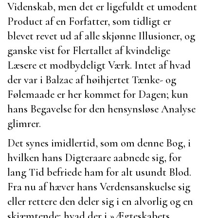
Videnskab, men det er ligefuldt et umodent
Product af en Forfatter, som tidligt er
blevet revet ud af alle skjønne Illusioner, og
ganske vist for Flertallet af kvindelige
Læsere et modbydeligt Værk. Intet af hvad
der var i
Balzac
af høihjertet Tænke- og
Følemaade er her kommet for Dagen; kun
hans Begavelse for den hensynsløse Analyse
glimrer.
Det synes imidlertid, som om denne Bog, i
hvilken hans Digteraare aabnede sig, for
lang Tid befriede ham for alt usundt Blod.
Fra nu af hæver hans Verdensanskuelse sig
eller rettere den deler sig i en alvorlig og en
skjæmtende; hvad der i »
Ægteskabets