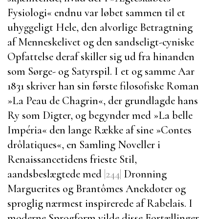
Fysiologi
« endnu var løbet sammen til et
uhyggeligt Hele, den alvorlige Betragtning
af Menneskelivet og den sandseligt-cyniske
Opfattelse deraf skiller sig ud fra hinanden
som Sørge- og Satyrspil. I et og samme Aar
1831 skriver han sin første filosofiske Roman
»
La Peau de Chagrin
«, der grundlagde hans
Ry som Digter, og begynder med »
La belle
Impéria
« den lange Række af sine »
Contes
drôlatiques
«, en Samling Noveller i
Renaissancetidens frieste Stil,
aandsbeslægtede med
|244|
Dronning
Marguerites
og
Brantômes
Anekdoter og
sproglig nærmest inspirerede af
Rabelais
. I
moderne Sprogform vilde disse Fortællinger