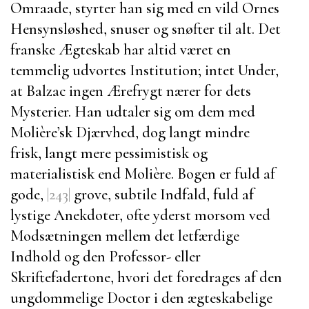
Omraade, styrter han sig med en vild Ornes
Hensynsløshed, snuser og snøfter til alt. Det
franske Ægteskab har altid været en
temmelig udvortes Institution; intet Under,
at
Balzac
ingen Ærefrygt nærer for dets
Mysterier. Han udtaler sig om dem med
Molière’sk Djærvhed, dog langt mindre
frisk, langt mere pessimistisk og
materialistisk end
Molière
. Bogen er fuld af
gode,
|243|
grove, subtile Indfald, fuld af
lystige Anekdoter, ofte yderst morsom ved
Modsætningen mellem det letfærdige
Indhold og den Professor- eller
Skriftefadertone, hvori det foredrages af den
ungdommelige Doctor i den ægteskabelige