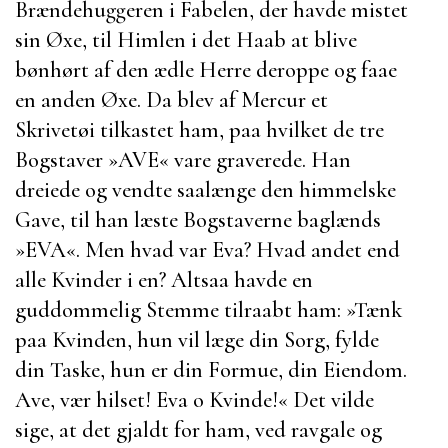
Brændehuggeren i Fabelen, der havde mistet
sin Øxe, til Himlen i det Haab at blive
bønhørt af den ædle Herre deroppe og faae
en anden Øxe. Da blev af Mercur et
Skrivetøi tilkastet ham, paa hvilket de tre
Bogstaver »AVE« vare graverede. Han
dreiede og vendte saalænge den himmelske
Gave, til han læste Bogstaverne baglænds
»EVA«. Men hvad var Eva? Hvad andet end
alle Kvinder i en? Altsaa havde en
guddommelig Stemme tilraabt ham:
»Tænk
paa Kvinden, hun vil læge din Sorg, fylde
din Taske, hun er din Formue, din Eiendom.
Ave, vær hilset! Eva o Kvinde!« Det vilde
sige, at det gjaldt for ham, ved ravgale og