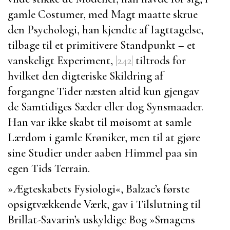
gamle Costumer, med Magt maatte skrue
den Psychologi, han kjendte af Iagttagelse,
tilbage til et primitivere Standpunkt – et
vanskeligt Experiment,
|242|
tiltrods for
hvilket den digteriske Skildring af
forgangne Tider næsten altid kun gjengav
de Samtidiges Sæder eller dog Synsmaader.
Han var ikke skabt til møisomt at samle
Lærdom i gamle Krøniker, men til at gjøre
sine Studier under aaben Himmel paa sin
egen Tids Terrain.
»
Ægteskabets Fysiologi
«,
Balzac’s
første
opsigtvækkende Værk, gav i Tilslutning til
Brillat-Savarin’s
uskyldige Bog »
Smagens