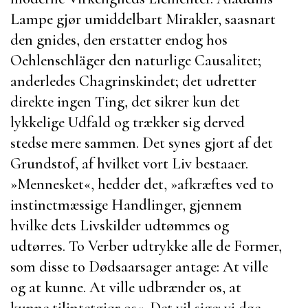
Lampe gjør umiddelbart Mirakler, saasnart
den gnides, den erstatter endog hos
Oehlenschläger
den naturlige Causalitet;
anderledes Chagrinskindet; det udretter
direkte ingen Ting, det sikrer kun det
lykkelige Udfald og trækker sig derved
stedse mere sammen. Det synes gjort af det
Grundstof, af hvilket vort Liv bestaaer.
»Mennesket«, hedder det, »afkræftes ved to
instinctmæssige Handlinger, gjennem
hvilke dets Livskilder udtømmes og
udtørres. To Verber udtrykke alle de Former,
som disse to Dødsaarsager antage: At ville
og at kunne. At ville udbrænder os, at
kunne tilintetgjør os«. Det vil sige: vi døe