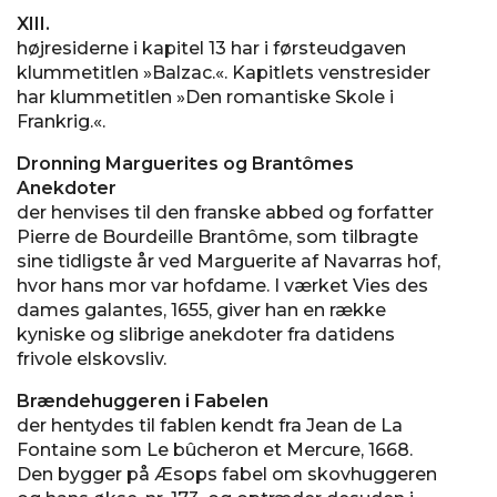
XIII.
højresiderne i kapitel 13 har i førsteudgaven
klummetitlen »Balzac.«. Kapitlets venstresider
har klummetitlen »Den romantiske Skole i
Frankrig.«.
Dronning Marguerites og Brantômes
Anekdoter
der henvises til den franske abbed og forfatter
Pierre de Bourdeille Brantôme, som tilbragte
sine tidligste år ved Marguerite af Navarras hof,
hvor hans mor var hofdame. I værket Vies des
dames galantes, 1655, giver han en række
kyniske og slibrige anekdoter fra datidens
frivole elskovsliv.
Brændehuggeren i Fabelen
der hentydes til fablen kendt fra Jean de La
Fontaine som Le bûcheron et Mercure, 1668.
Den bygger på Æsops fabel om skovhuggeren