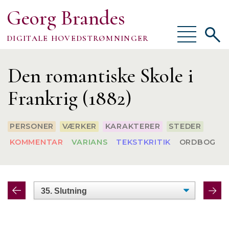
Georg Brandes
Vis/skjul
Vis/sk
DIGITALE HOVEDSTRØMNINGER
menu
søgef
Om
Den romantiske Skole i
Frankrig (1882)
PERSONER
VÆRKER
KARAKTERER
STEDER
TEKSTER
KOMMENTAR
VARIANS
TEKSTKRITIK
ORDBOG
VÆRKTØJER
FORSKNING