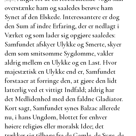
overstænke ham og saaledes berøve ham
Synet af den Elskede. Interessantere er dog
den Sum af indre Erfaring, der er nedlagt i
Værket og som lader sig opgjøre saaledes:
Samfundet afskyer Ulykke og Smerte, skyer
dem som smitsomme Sygdomme, vakler
aldrig mellem en Ulykke og en Last. Hvor
majestætisk en Ulykke end er, Samfundet
forstaaer at forringe den, at gjøre den lidt
latterlig ved et vittigt Indfald; aldrig har
det Medlidenhed med den faldne Gladiator.
Kort sagt, Samfundet synes
Balzac
allerede
nu, i hans Ungdom, blottet for enhver
høiere religiøs eller moralsk Idee; det
trækker sig tilbage fra de Gamle, de Syge, de