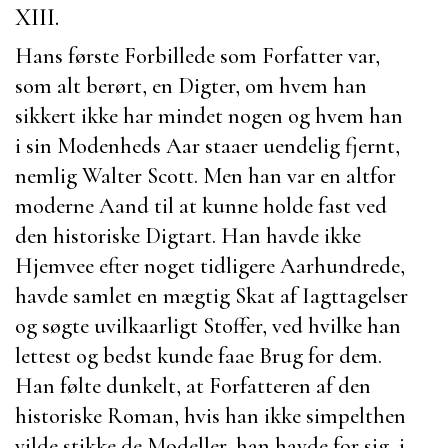
XIII.
Hans første Forbillede som Forfatter var,
som alt berørt, en Digter, om hvem han
sikkert ikke har mindet nogen og hvem han
i sin Modenheds Aar staaer uendelig fjernt,
nemlig
Walter Scott
. Men han var en altfor
moderne Aand til at kunne holde fast ved
den historiske Digtart. Han havde ikke
Hjemvee efter noget tidligere Aarhundrede,
havde samlet en mægtig Skat af Iagttagelser
og søgte uvilkaarligt Stoffer, ved hvilke han
lettest og bedst kunde faae Brug for dem.
Han følte dunkelt, at Forfatteren af den
historiske Roman, hvis han ikke simpelthen
vilde stikke de Modeller, han havde for sig, i