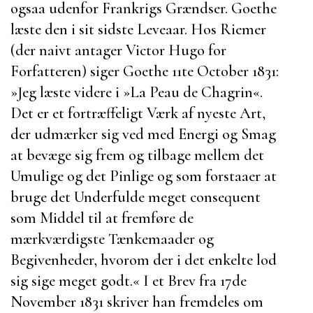
ogsaa udenfor Frankrigs Grændser.
Goethe
læste den i sit sidste Leveaar. Hos
Riemer
(der naivt antager
Victor Hugo
for
Forfatteren) siger
Goethe
11te October 1831:
»Jeg læste videre i »
La Peau de Chagrin
«.
Det er et fortræffeligt Værk af nyeste Art,
der udmærker sig ved med Energi og Smag
at bevæge sig frem og tilbage mellem det
Umulige og det
Pinlige og som forstaaer at
bruge det Underfulde meget consequent
som Middel til at fremføre de
mærkværdigste Tænkemaader og
Begivenheder, hvorom der i det enkelte lod
sig sige meget godt.« I et Brev fra 17de
November 1831 skriver han fremdeles om