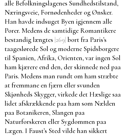
alle Befolkningslagenes Sundhedstilstand,
Næringsveie, Fornødenheder og Ønsker.
Han havde indsuget Byen igjennem alle
Porer. Medens de samtidige Romantikere
bestandig længtes
|269|
bort fra
Paris’s
taageslørede Sol og moderne Spidsborgere
til Spanien, Afrika, Orienten, var ingen Sol
ham kjærere end den, der skinnede ned paa
Paris
. Medens man rundt om ham stræbte
at fremmane en fjærn eller svunden
Skjønheds Skygger, virkede det Hæslige saa
lidet afskrækkende paa ham som Nælden
paa Botanikeren, Slangen paa
Naturforskeren eller Sygdommen paa
Lægen.
I Faust’s Sted vilde han sikkert