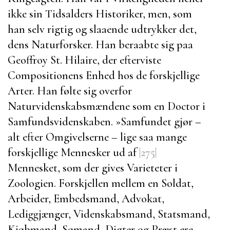
ikke sin Tidsalders Historiker, men, som
han selv rigtig og slaaende udtrykker det,
dens Naturforsker. Han beraabte sig paa
Geoffroy St. Hilaire
, der efterviste
Compositionens Enhed hos de forskjellige
Arter. Han følte sig overfor
Naturvidenskabsmændene som en Doctor i
Samfundsvidenskaben.
»Samfundet gjør –
alt efter Omgivelserne – lige saa mange
forskjellige Mennesker ud af
|275|
Mennesket, som der gives Varieteter i
Zoologien. Forskjellen mellem en Soldat,
Arbeider, Embedsmand, Advokat,
Lediggjænger, Videnskabsmand, Statsmand,
Kjøbmand, Sømand, Digter og Præst ere,