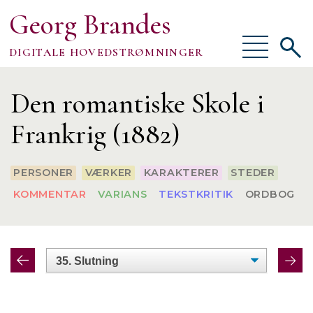
Georg Brandes
Vis/skjul
Vis/sk
DIGITALE HOVEDSTRØMNINGER
menu
søgef
Om
Den romantiske Skole i
Frankrig (1882)
PERSONER
VÆRKER
KARAKTERER
STEDER
TEKSTER
KOMMENTAR
VARIANS
TEKSTKRITIK
ORDBOG
VÆRKTØJER
FORSKNING