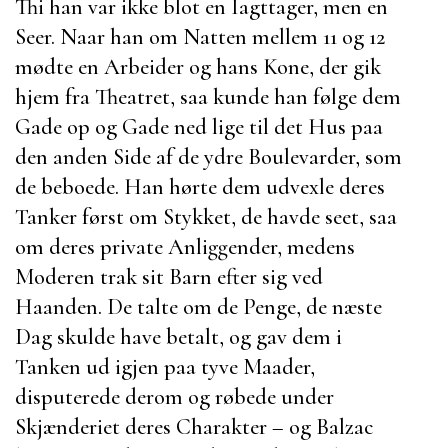
Thi han var ikke blot en Iagttager, men en
Seer. Naar han om Natten mellem 11 og 12
mødte en Arbeider og hans Kone, der gik
hjem fra Theatret, saa kunde han følge dem
Gade op og Gade ned lige til det Hus paa
den anden Side af de ydre Boulevarder, som
de beboede. Han hørte dem udvexle deres
Tanker først om Stykket, de havde seet, saa
om deres private Anliggender, medens
Moderen trak sit Barn efter sig ved
Haanden. De talte om de Penge, de næste
Dag skulde have betalt, og gav dem i
Tanken ud igjen paa tyve Maader,
disputerede derom og røbede under
Skjænderiet deres Charakter – og
Balzac