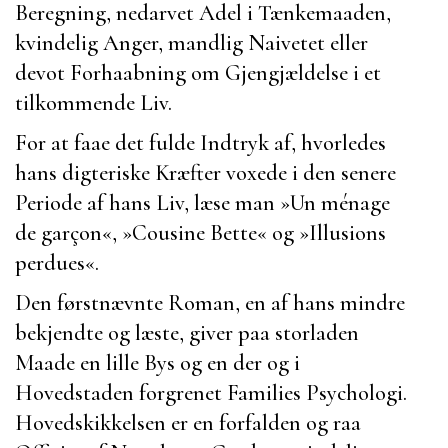
Beregning, nedarvet Adel i Tænkemaaden,
kvindelig Anger, mandlig Naivetet eller
devot Forhaabning om Gjengjældelse i et
tilkommende Liv.
For at faae det fulde Indtryk af, hvorledes
hans digteriske Kræfter voxede i den senere
Periode af hans Liv, læse man »
Un ménage
de garçon
«, »
Cousine Bette
« og »
Illusions
perdues
«.
Den førstnævnte Roman, en af hans mindre
bekjendte og læste, giver paa storladen
Maade en lille Bys og en der og i
Hovedstaden forgrenet Families Psychologi.
Hovedskikkelsen er en forfalden og raa