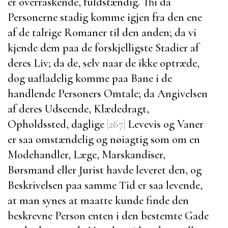
er overraskende, fuldstændig. Thi da
Personerne stadig komme igjen fra den ene
af de talrige Romaner til den anden; da vi
kjende dem paa de forskjelligste Stadier af
deres Liv; da de, selv naar de ikke optræde,
dog uafladelig komme paa Bane i de
handlende Personers Omtale; da Angivelsen
af deres Udseende, Klædedragt,
Opholdssted, daglige
|267|
Levevis og Vaner
er saa omstændelig og nøiagtig som om en
Modehandler, Læge, Marskandiser,
Børsmand eller Jurist havde leveret den, og
Beskrivelsen paa samme Tid er saa levende,
at man synes at maatte kunde finde den
beskrevne Person enten i den bestemte Gade