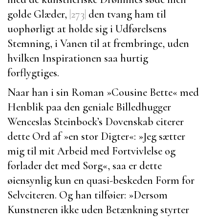
golde Glæder,
|273|
den tvang ham til
uophørligt at holde sig i Udførelsens
Stemning, i Vanen til at frembringe, uden
hvilken Inspirationen saa hurtig
forflygtiges.
Naar han i sin Roman »
Cousine Bette
« med
Henblik paa den geniale Billedhugger
Wenceslas Steinbock’s
Dovenskab citerer
dette Ord af »en stor Digter«:
»Jeg sætter
mig til mit Arbeid med Fortvivlelse og
forlader det med Sorg«, saa er dette
øiensynlig kun en quasi-beskeden Form for
Selvciteren. Og han tilføier: »Dersom
Kunstneren ikke uden Betænkning styrter