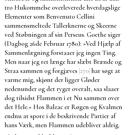
tro Hukommelse overleverede hverdagslige
Elementer som
Benvenuto Cellini
sammensmeltede Tallerknerne og Skeerne
ved Støbningen af sin Perseus.
Goethe
siger
(Dagbog 26de Februar 1780):
»Ved Hjælp af
Sammenlægning forstaaer jeg ingen Ting.
Men naar jeg ret længe har slæbt Brænde og
Straa sammen og forgjæves
|270|
har søgt at
varme mig, skjønt der ligger Gløder
nedenunder og det ryger overalt, saa slaaer
dog tilsidst Flammen i et Nu sammen over
det Hele.« Hos
Balzac
er Røgen og Kvalmen
endnu at spore i de beskrivende Partier af
hans Værk, men Flammen udebliver aldrig.