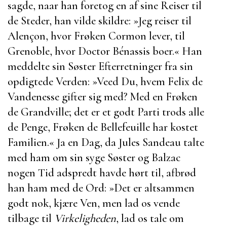
sagde, naar han foretog en af sine Reiser til
de Steder, han vilde skildre:
»Jeg reiser til
Alençon
, hvor
Frøken Cormon
lever, til
Grenoble
, hvor
Doctor Bénassis
boer.« Han
meddelte sin Søster Efterretninger fra sin
opdigtede Verden: »Veed Du, hvem
Felix de
Vandenesse gifter sig med? Med en
Frøken
de Grandville; det er et godt Parti trods alle
de Penge,
Frøken de Bellefeuille
har kostet
Familien.« Ja en Dag, da
Jules Sandeau
talte
med ham om sin syge Søster og
Balzac
nogen Tid adspredt havde hørt til, afbrød
han ham med de Ord: »Det er altsammen
godt nok, kjære Ven, men lad os vende
tilbage til
Virkeligheden
, lad os tale om