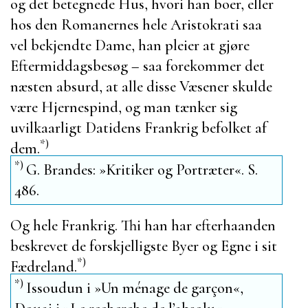
og det betegnede Hus, hvori han boer, eller
hos den Romanernes hele Aristokrati saa
vel bekjendte Dame, han pleier at gjøre
Eftermiddagsbesøg – saa forekommer det
næsten absurd, at alle disse Væsener skulde
være Hjernespind, og man tænker sig
uvilkaarligt Datidens Frankrig befolket af
*)
dem.
*)
G. Brandes: »
Kritiker og Portræter
«. S.
486.
Og hele Frankrig. Thi han har efterhaanden
beskrevet de forskjelligste Byer og Egne i sit
*)
Fædreland.
*)
Issoudun
i »
Un ménage de garçon
«,