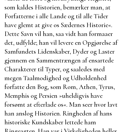
som kaldes Historien, bemærker man, at
Forfatterne i alle Lande og til alle Tider
have glemt at give os Sædernes Historie«.
Dette Savn vil han, saa vidt han formaaer
det, udfylde; han vil levere en Opgjørelse af
Samfundets Lidenskaber, Dyder og Laster
gjennem en Sammentrængen af ensartede
Charakterer til Typer, og saaledes med
megen Taalmodighed og Udholdenhed
forfatte den Bog, som
Rom
,
Athen
, Tyrus,
Memphis
og
Persien
»uheldigvis have
forsømt at efterlade os«. Man seer hvor lavt
han anslog Historien. Ringheden af hans
historiske Kundskaber lettede ham
Ringeagten. Han var i Virkeligheden heller