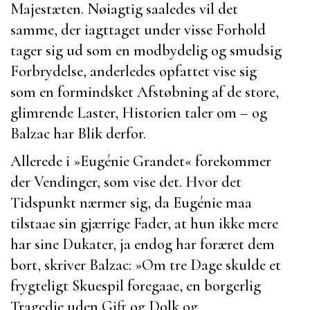
Majestæten. Nøiagtig saaledes vil det
samme, der iagttaget under visse Forhold
tager sig ud som en modbydelig og smudsig
Forbrydelse, anderledes opfattet vise sig
som en formindsket Afstøbning af de store,
glimrende Laster, Historien taler om – og
Balzac
har Blik derfor.
Allerede i »
Eugénie Grandet
« forekommer
der Vendinger, som vise det. Hvor det
Tidspunkt nærmer sig, da
Eugénie
maa
tilstaae sin gjærrige Fader, at hun ikke mere
har sine Dukater, ja endog har foræret dem
bort, skriver
Balzac
:
»Om tre Dage skulde et
frygteligt Skuespil foregaae, en borgerlig
Tragedie uden Gift og Dolk og