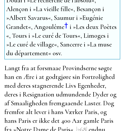
Douai
i »
Le recherche de l’absolu
«,
Alençon
i »
La vieille fille
«,
Besançon
i
»
Albert Savarus
«,
Saumur
i »
Eugénie
†
Grandet
«,
Angoulême
i »
Les deux Poètes
«,
Tours
i »
Le curé de Tours
«,
Limoges
i
»
Le curé de village
«,
Sancerre
i »
La muse
du département
« osv.
Langt fra at forsmaae Provindserne søgte
han en Ære i at godtgjøre sin Fortrolighed
med deres stagnerende Livs Egenheder,
deres i Resignation udmundende Dyder og
af Smaaligheden fremgaaende Laster. Dog
fremfor alt lever i hans Værker
Paris
, og
hans
Paris
er ikke det 400 Aar gamle
Paris
fra »
Notre Dame de Paris
«,
|268|
endnu