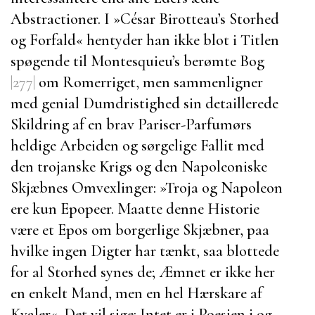
Abstractioner. I »
César Birotteau’s Storhed
og Forfald
« hentyder han ikke blot i Titlen
spøgende til
Montesquieu’s
berømte Bog
|277|
om Romerriget, men sammenligner
med genial Dumdristighed sin detaillerede
Skildring af en brav Pariser-Parfumørs
heldige Arbeiden og sørgelige Fallit med
den trojanske Krigs og den Napoleoniske
Skjæbnes Omvexlinger:
»
Troja
og
Napoleon
ere kun Epopeer. Maatte denne Historie
være et Epos om borgerlige Skjæbner, paa
hvilke ingen Digter har tænkt, saa blottede
for al Storhed synes de; Æmnet er ikke her
en enkelt Mand, men en hel Hærskare af
Kvaler«. Det vil sige: Intet er i Poesien i og