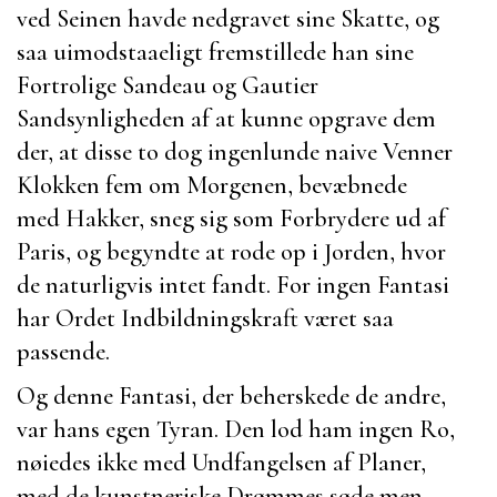
ved
Seinen
havde nedgravet sine Skatte, og
saa uimodstaaeligt fremstillede han sine
Fortrolige
Sandeau
og
Gautier
Sandsynligheden af at kunne opgrave dem
der, at disse to dog ingenlunde naive Venner
Klokken fem om Morgenen, bevæbnede
med Hakker, sneg sig som Forbrydere ud af
Paris
, og begyndte at rode op i Jorden, hvor
de naturligvis intet fandt. For ingen Fantasi
har Ordet Indbildningskraft været saa
passende.
Og denne Fantasi, der beherskede de andre,
var hans egen Tyran. Den lod ham ingen Ro,
nøiedes ikke med Undfangelsen af Planer,
med de kunstneriske Drømmes søde men