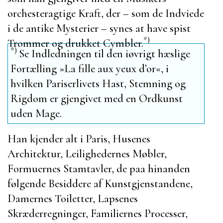
orchesteragtige Kraft, der – som de Indviede
i de antike Mysterier – synes at have spist
*)
Trommer og drukket Cymbler.
*)
Se Indledningen til den iøvrigt hæslige
Fortælling »
La fille aux yeux d’or
«, i
hvilken Pariserlivets Hast, Stemning og
Rigdom er gjengivet med en Ordkunst
uden Mage.
Han kjender alt i
Paris
, Husenes
Architektur, Leilighedernes Møbler,
Formuernes Stamtavler, de paa hinanden
følgende Besiddere af Kunstgjenstandene,
Damernes
Toiletter, Lapsenes
Skræderregninger, Familiernes Processer,