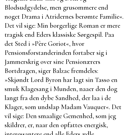
Blodsudgydelse, men grusommere end
noget Drama i
Atridernes berømte Familie«.
Det vil sige: Min borgerlige Roman er mere
tragisk end Eders klassiske Sørgespil. Paa
det Sted i »
Père Goriot
«, hvor
Pensionsforstanderinden fortaber sig i
Jammerskrig over sine Pensionærers
Bortdragen, siger
Balzac
fremdeles:
»Skjøndt
Lord Byron
har lagt sin Tasso en
smuk Klagesang i Munden, naaer den dog
langt fra den dybe Sandhed, der laa i de
Klager, som undslap Madam Vauquer«. Det
vil sige: Den smaalige Gemenhed, som jeg
skildrer, er, naar den opfattes energisk,
interessantere end alle Eders ædle