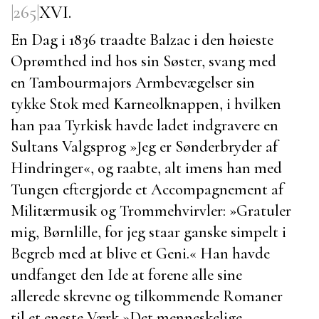
|265|
XVI.
En Dag i 1836 traadte
Balzac
i den høieste
Oprømthed ind hos sin Søster, svang med
en Tambourmajors Armbevægelser sin
tykke Stok med Karneolknappen, i hvilken
han paa Tyrkisk havde ladet indgravere en
Sultans Valgsprog
»Jeg er Sønderbryder af
Hindringer«, og raabte, alt imens han med
Tungen eftergjorde et Accompagnement af
Militærmusik og Trommehvirvler: »Gratuler
mig, Børnlille, for jeg staar ganske simpelt i
Begreb med at blive et Geni.« Han havde
undfanget den Ide at forene alle sine
allerede skrevne og tilkommende Romaner
til et eneste Værk
»Det menneskelige