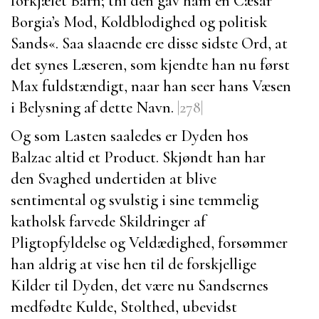
forkjælet Barn; thi den gav ham en
Cæsar
Borgia’s
Mod, Koldblodighed og politisk
Sands«. Saa slaaende ere disse sidste Ord, at
det synes Læseren, som kjendte han nu først
Max
fuldstændigt, naar han seer hans Væsen
i Belysning af dette Navn.
|278|
Og som Lasten saaledes er Dyden hos
Balzac
altid et Product. Skjøndt han har
den Svaghed undertiden at blive
sentimental og svulstig i sine temmelig
katholsk farvede Skildringer af
Pligtopfyldelse og Veldædighed, forsømmer
han aldrig at vise hen til de forskjellige
Kilder til Dyden, det være nu Sandsernes
medfødte Kulde, Stolthed, ubevidst