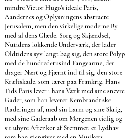
mindre
Victor Hugo’s
ideale
Paris
,
Aandernes og Oplysningens abstracte
Jerusalem
, men den virkelige moderne By
med al dens Glæde, Sorg og Skjændsel,
Nutidens lokkende Underværk, der lader
Oldtidens syv langt bag sig, den store Polyp
med de hundredetusind Fangearme, der
drager Nært og Fjærnt ind til sig, den store
Kræftskade, som tærer paa Frankrig. Hans
Tids
Paris
lever i hans Værk med sine snevre
Gader, som han leverer
Rembrandt’ske
Raderinger af, med sin Larm og sine Skrig,
med sine Gaderaab om Morgenen tidlig og
sit uhyre Aftenkor af Stemmer, et Lydhav
som han gjengiver med en Musikers