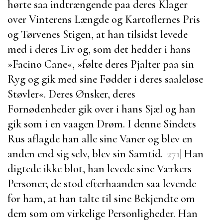
hørte saa indtrængende paa deres Klager
over Vinterens Længde og Kartoflernes Pris
og Tørvenes Stigen, at han tilsidst levede
med i deres Liv og, som det hedder i hans
»
Facino Cane
«,
»følte deres Pjalter paa sin
Ryg og gik med sine Fødder i deres saaleløse
Støvler«. Deres Ønsker, deres
Fornødenheder gik over i hans Sjæl og han
gik som i en vaagen Drøm. I denne Sindets
Rus aflagde han alle sine Vaner og blev en
anden end sig selv, blev sin Samtid.
|271|
Han
digtede ikke blot, han levede sine Værkers
Personer; de stod efterhaanden saa levende
for ham, at han talte til sine Bekjendte om
dem som om virkelige Personligheder. Han