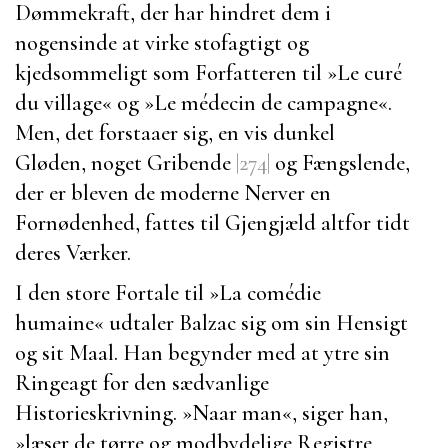
Dømmekraft, der har hindret dem i
nogensinde at virke stofagtigt og
kjedsommeligt som Forfatteren til »
Le curé
du village
« og »
Le médecin de campagne
«.
Men, det forstaaer sig, en vis dunkel
Gløden, noget Gribende
|274|
og Fængslende,
der er bleven de moderne Nerver en
Fornødenhed, fattes til Gjengjæld altfor tidt
deres Værker.
I den store Fortale til
»La comédie
humaine« udtaler
Balzac
sig om sin Hensigt
og sit Maal. Han begynder med at ytre sin
Ringeagt for den sædvanlige
Historieskrivning.
»Naar man«, siger han,
»læser de tørre og modbydelige Registre,