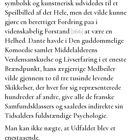
symbolsk og kunstnerisk udvidedes til et
Speilbilled af det Hele, men det vilde kunne
gjøre en berettiget Fordring paa i
videnskabelig Forstand
|266|
at være en
Helhed.
Dante
havde i
Den guddommelige
Komoedie
samlet Middelalderens
Verdensanskuelse og Livserfaring i et eneste
Brændpunkt, hans ærgjerrige Medbeiler
vilde gjennem to til tre tusinde levende
Skikkelser, der hver for sig repræsenterede
hundreder af andre, give alle de franske
Samfundsklassers og saaledes indirekte sin
Tidsalders fuldstændige Psychologie.
Man kan ikke nægte, at Udfaldet blev et
enestaaende.