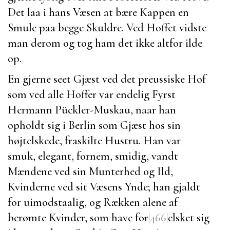
Det laa i hans Væsen at bære Kappen en
Smule paa begge Skuldre. Ved Hoffet vidste
man derom og tog ham det ikke altfor ilde
op.
En gjerne seet Gjæst ved det preussiske Hof
som ved alle Hoffer var endelig
Fyrst
Hermann Pückler-Muskau
, naar han
opholdt sig i
Berlin
som Gjæst hos sin
højtelskede, fraskilte Hustru. Han var
smuk, elegant, fornem, smidig, vandt
Mændene ved sin Munterhed og Ild,
Kvinderne ved sit Væsens Ynde; han gjaldt
for uimodstaalig, og Rækken alene af
berømte Kvinder, som have for
|466|
elsket sig