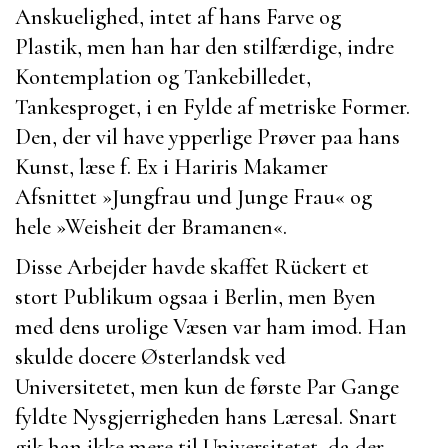
Anskuelighed, intet af hans Farve og
Plastik, men han har den stilfærdige, indre
Kontemplation og Tankebilledet,
Tankesproget, i en Fylde af metriske Former.
Den, der vil have ypperlige Prøver paa hans
Kunst, læse f. Ex i
Hariris
Makamer
Afsnittet »Jungfrau und Junge Frau« og
hele »
Weisheit der Bramanen
«.
Disse Arbejder havde skaffet
Rückert
et
stort Publikum ogsaa i
Berlin
, men Byen
med dens urolige Væsen var ham imod. Han
skulde
docere Østerlandsk ved
Universitetet, men kun de første Par Gange
fyldte Nysgjerrigheden hans Læresal. Snart
gik han ikke mere til Universitetet, da der