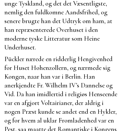
unge Tyskland, og det det Væsentligste,
nemlig den fuldkomne Aandsfrihed, og
senere brugte han det Udtryk om ham, at
han repræsenterede Overhuset i den
moderne tyske Litteratur som
Heine
Underhuset.
Pückler
nærede en ridderlig Hengivenhed
for
Huset Hohenzollern, og nærmede sig
Kongen, naar han var i
Berlin
. Han
anerkjendte
Fr. Wilhelm IV’s
Dannelse og
Vid. Da han imidlertid i religiøs Henseende
var en afgjort Voltairianer, der aldrig i
nogen Præst kunde se andet end en Hykler,
og for hvem al uklar Fromladenhed var en
Pest, saa maatte det Romantiske i Kongens