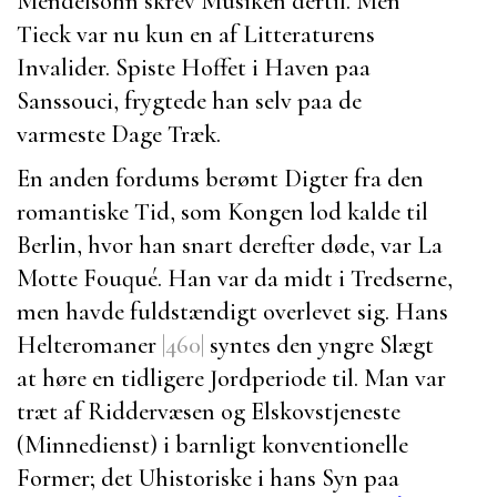
Mendelsohn
skrev Musiken dertil. Men
Tieck
var nu kun en af Litteraturens
Invalider. Spiste Hoffet i Haven paa
Sanssouci
, frygtede han selv paa de
varmeste Dage Træk.
En anden fordums berømt Digter fra den
romantiske Tid, som Kongen lod kalde til
Berlin
, hvor han snart derefter døde, var
La
Motte Fouqué
. Han var da midt i Tredserne,
men havde fuldstændigt overlevet sig. Hans
Helteromaner
|460|
syntes den yngre Slægt
at høre en tidligere Jordperiode til. Man var
træt af Riddervæsen og Elskovstjeneste
(Minnedienst) i barnligt konventionelle
Former; det Uhistoriske i hans Syn paa