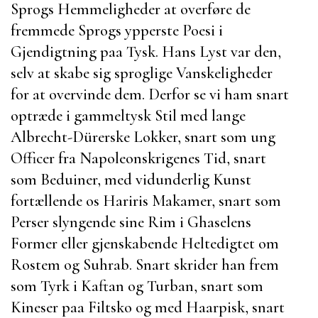
Sprogs Hemmeligheder at overføre de
fremmede Sprogs ypperste Poesi i
Gjendigtning paa Tysk. Hans Lyst var den,
selv at skabe sig sproglige Vanskeligheder
for at overvinde dem. Derfor se vi ham snart
optræde i gammeltysk Stil med lange
Albrecht-Dürer
ske Lokker, snart som ung
Officer fra Napoleonskrigenes Tid, snart
som Beduiner, med vidunderlig Kunst
fortællende os
Hariris
Makamer, snart som
Perser slyngende sine Rim i
Ghaselens
Former eller gjenskabende Heltedigtet om
Rostem
og
Suhrab
. Snart skrider han frem
som Tyrk i Kaftan og Turban, snart som
Kineser paa Filtsko og med Haarpisk, snart