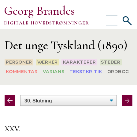
Georg Brandes
Vis/skjul
Vis/sk
DIGITALE HOVEDSTRØMNINGER
menu
søgef
Om
Det unge Tyskland (1890)
PERSONER
VÆRKER
KARAKTERER
STEDER
KOMMENTAR
VARIANS
TEKSTKRITIK
ORDBOG
TEKSTER
VÆRKTØJER
FORSKNING
XXV.