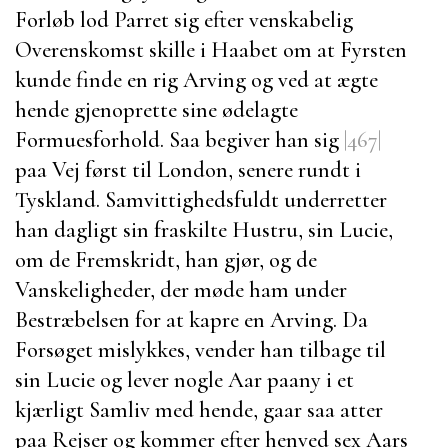
Forløb lod Parret sig efter venskabelig
Overenskomst skille i Haabet om at Fyrsten
kunde finde en rig Arving og ved at ægte
hende gjenoprette sine ødelagte
Formuesforhold. Saa begiver han sig
|467|
paa Vej først til
London
, senere rundt i
Tyskland. Samvittighedsfuldt underretter
han dagligt sin fraskilte Hustru, sin
Lucie
,
om de Fremskridt, han gjør, og de
Vanskeligheder, der møde ham under
Bestræbelsen for at kapre en Arving. Da
Forsøget mislykkes, vender han tilbage til
sin
Lucie
og lever nogle Aar paany i et
kjærligt Samliv med hende, gaar saa atter
paa Rejser og kommer efter henved sex Aars