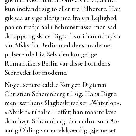
kun indfandt sig to eller tre Tilhørere. Han
gik saa at sige aldrig ned fra sin Lejlighed
paa en tredje Sal i
Behrenstrasse
, men sad
deroppe og skrev Digte, hvori han udtrykte
sin Afsky for
Berlin
med dens moderne,
pulserende Liv. Selv den kongelige
Romantikers
Berlin
var disse Fortidens
Storheder for moderne.
Noget senere kaldte Kongen Digteren
Christian Scherenberg
til sig. Hans Digte,
men især hans Slagbeskrivelser »
Waterloo
«,
»
Abukir
« tiltalte Hoffet; han maatte læse
dem højt.
Scherenberg
, der endnu som 80-
aarig Olding var en elskværdig, gjerne set