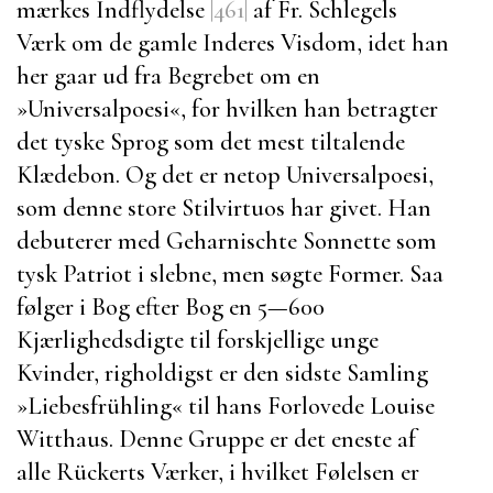
mærkes Indflydelse
|461|
af
Fr. Schlegels
Værk om de gamle Inderes Visdom
, idet han
her gaar ud fra Begrebet om en
»Universalpoesi«, for hvilken han betragter
det tyske Sprog som det mest tiltalende
Klædebon. Og det er netop Universalpoesi,
som denne store Stilvirtuos har givet. Han
debuterer med
Geharnischte Sonnette
som
tysk Patriot i slebne, men søgte Former. Saa
følger i Bog efter Bog en 5—600
Kjærlighedsdigte til forskjellige unge
Kvinder, righoldigst er den sidste Samling
»
Liebesfrühling
« til hans Forlovede
Louise
Witthaus
. Denne Gruppe er det eneste af
alle
Rückerts
Værker, i hvilket Følelsen er