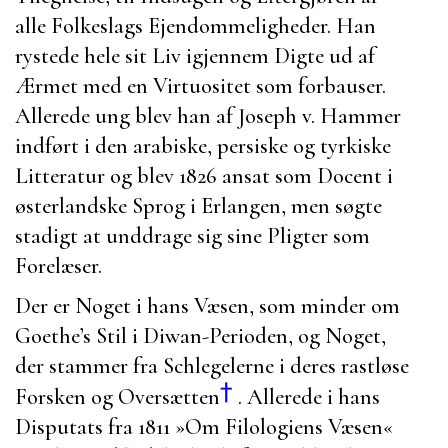
alle Folkeslags Ejendommeligheder. Han
rystede hele sit Liv igjennem Digte ud af
Ærmet med en Virtuositet som forbauser.
Allerede ung blev han af
Joseph v. Hammer
indført i den arabiske, persiske og tyrkiske
Litteratur og blev 1826 ansat som Docent i
østerlandske Sprog i
Erlangen
, men søgte
stadigt at unddrage sig sine Pligter som
Forelæser.
Der er Noget i hans Væsen, som minder om
Goethe’s
Stil i
Diwan
-Perioden, og Noget,
der stammer fra Schlegelerne i deres rastløse
†
Forsken og Oversætten
. Allerede i hans
Disputats fra 1811 »
Om Filologiens Væsen
«