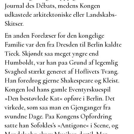
Journal des Débats
, medens Kongen
udkastede arkitektoniske eller Landskabs-
Skitser.
En anden Forelæser for den kongelige
Familie var den fra
Dresden
til
Berlin
kaldte
Tieck
. Skjøndt saa meget yngre end
Humboldt
, var han paa Grund af legemlig
Svaghed stærkt generet af Hoflivets Tvang.
Han foredrog gjerne
Shakespeare
og
Kleist
.
Kongen lod hans gamle Eventyrskuespil
»
Den bestøvlede Kat
« opføre i
Berlin
. Det
virkede, som saa man en Gjenganger fra
svundne Dage. Paa Kongens Opfordring
satte han
Sofokles’s
»
Antigone
« i Scene, og