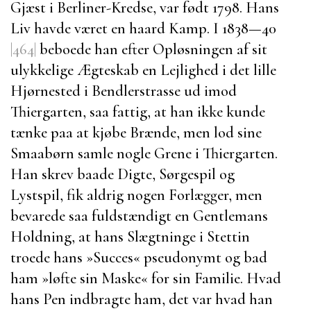
Gjæst i Berliner-Kredse, var født 1798. Hans
Liv havde været en haard Kamp. I 1838—40
|464|
beboede han efter Opløsningen af sit
ulykkelige Ægteskab en Lejlighed i det lille
Hjørnested i
Bendlerstrasse
ud imod
Thiergarten
, saa fattig, at han ikke kunde
tænke paa at kjøbe Brænde, men lod sine
Smaabørn samle nogle Grene i
Thiergarten
.
Han skrev baade Digte, Sørgespil og
Lystspil, fik aldrig nogen Forlægger, men
bevarede saa fuldstændigt en Gentlemans
Holdning, at hans Slægtninge i
Stettin
troede hans »Succes« pseudonymt og bad
ham »løfte sin Maske« for sin Familie. Hvad
hans Pen indbragte ham, det var hvad han