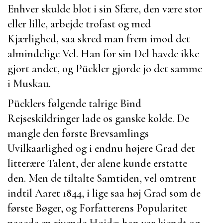
Enhver skulde blot i sin Sfære, den være stor
eller lille, arbejde trofast og med
Kjærlighed, saa skred man frem imod det
almindelige Vel. Han for sin Del havde ikke
gjort andet, og
Pückler
gjorde jo det samme
i
Muskau
.
Pücklers
følgende talrige Bind
Rejseskildringer lade os ganske kolde. De
mangle den første Brevsamlings
Uvilkaarlighed og i endnu højere Grad det
litterære Talent, der alene kunde erstatte
den. Men de tiltalte Samtiden, vel omtrent
indtil Aaret 1844, i lige saa høj Grad som de
første Bøger, og Forfatterens Popularitet
naaede en rivende Højde; han var kjendt og