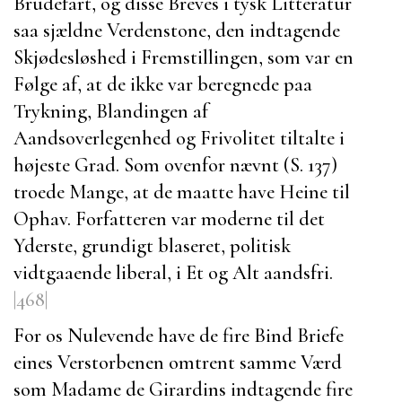
Brudefart, og disse Breves i tysk Litteratur
saa sjældne Verdenstone, den indtagende
Skjødesløshed i Fremstillingen, som var en
Følge af, at de ikke var beregnede paa
Trykning, Blandingen af
Aandsoverlegenhed og Frivolitet tiltalte i
højeste Grad. Som ovenfor nævnt (S. 137)
troede Mange, at de maatte have
Heine
til
Ophav. Forfatteren var moderne til det
Yderste, grundigt blaseret, politisk
vidtgaaende liberal, i Et og Alt aandsfri.
|468|
For os Nulevende have de fire Bind
Briefe
eines Verstorbenen
omtrent samme Værd
som
Madame de Girardins
indtagende fire