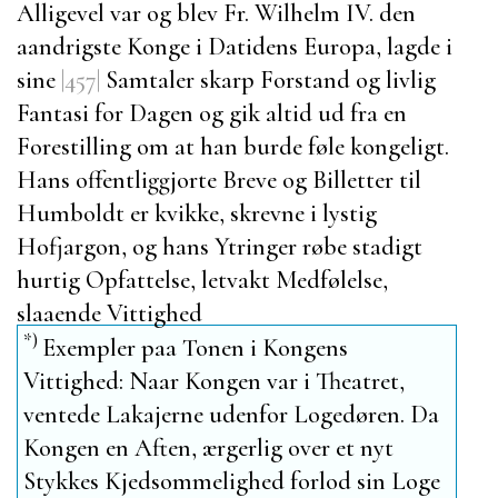
Alligevel var og blev
Fr. Wilhelm IV.
den
aandrigste Konge i Datidens Europa, lagde i
sine
|457|
Samtaler skarp Forstand og livlig
Fantasi for Dagen og gik altid ud fra en
Forestilling om at han burde føle kongeligt.
Hans offentliggjorte Breve og Billetter til
Humboldt
er kvikke, skrevne i lystig
Hofjargon, og hans Ytringer røbe stadigt
hurtig Opfattelse, letvakt Medfølelse,
slaaende Vittighed
*)
Exempler paa Tonen i Kongens
Vittighed: Naar Kongen var i Theatret,
ventede Lakajerne udenfor Logedøren. Da
Kongen en Aften, ærgerlig over et nyt
Stykkes Kjedsommelighed forlod sin Loge