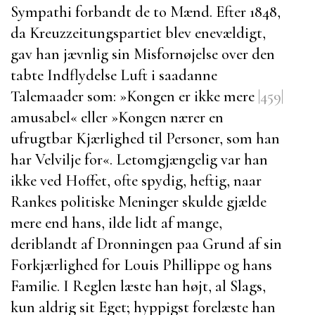
Sympathi forbandt de to Mænd. Efter 1848,
da
Kreuzzeitungspartiet blev enevældigt,
gav han jævnlig sin Misfornøjelse over den
tabte Indflydelse Luft i saadanne
Talemaader som: »Kongen er ikke mere
|459|
amusabel« eller »Kongen nærer en
ufrugtbar Kjærlighed til Personer, som han
har Velvilje for«. Letomgjængelig var han
ikke ved Hoffet, ofte spydig, heftig, naar
Rankes
politiske Meninger skulde gjælde
mere end hans, ilde lidt af mange,
deriblandt af Dronningen paa Grund af sin
Forkjærlighed for
Louis Phillippe
og hans
Familie. I Reglen læste han højt, al Slags,
kun aldrig sit Eget; hyppigst forelæste han