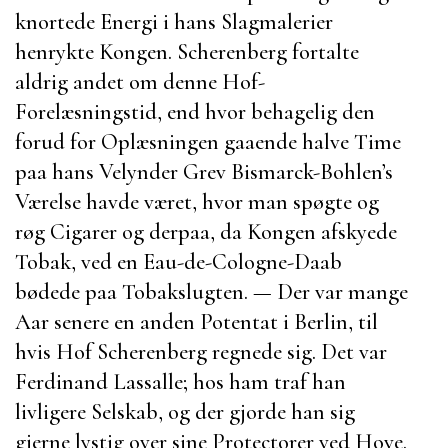
knortede Energi i hans Slagmalerier
henrykte Kongen.
Scherenberg
fortalte
aldrig andet om denne Hof-
Forelæsningstid, end hvor behagelig den
forud for Oplæsningen gaaende halve Time
paa hans Velynder
Grev Bismarck-Bohlen’s
Værelse havde været, hvor man spøgte og
røg Cigarer og derpaa, da Kongen afskyede
Tobak, ved en Eau-de-Cologne-Daab
bødede paa Tobakslugten. — Der var mange
Aar senere en anden Potentat i
Berlin
, til
hvis Hof
Scherenberg
regnede sig. Det var
Ferdinand Lassalle
; hos ham traf han
livligere Selskab, og der gjorde han sig
gjerne lystig over sine Protectorer ved Hove.