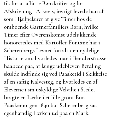
fik for at affatte Bønskrifter og for
Afskrivning i Arkevis; iøvrigt levede han af
som Hjælpelærer at give Timer hos de
omboende Gartnerfamiliers Børn, hvilke
Timer efter Overenskomst udelukkende
honoreredes med Kartofler.
Fontane
har i
Scherenbergs Levnet
fortalt den nydelige
Historie om,
hvorledes man i
Bendlerstrasse
haabede paa, at længe udebleven Betaling
skulde indfinde sig ved Paasketid i Skikkelse
af en saftig Kalvesteg, og hvorledes en af
Eleverne i sin uskyldige Velvilje i Stedet
bragte en Lærke i et lille grønt Bur.
Paaskemorgen 1840 bar
Scherenberg
saa
egenhændig Lærken ud paa en Mark,