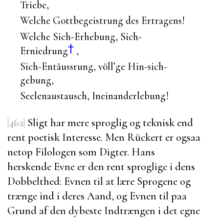
Triebe,
Welche Gottbegeistrung des Ertragens!
Welche Sich-Erhebung, Sich-
†
Erniedrung
,
Sich-Entäussrung, völl’ge Hin-sich-
gebung,
Seelenaustausch, Ineinanderlebung!
|462|
Sligt har mere sproglig og teknisk end
rent poetisk Interesse. Men
Rückert
er ogsaa
netop Filologen som Digter. Hans
herskende Evne er den rent sproglige i dens
Dobbelthed: Evnen til at lære Sprogene og
trænge ind i deres Aand, og Evnen til paa
Grund af den dybeste Indtrængen i det egne