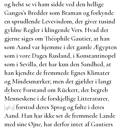
og helst se vi ham sidde ved den hellige
Ganges’s
Bredder som Braman og forkynde
en sprudlende Levevisdom, der giver tusind
gyldne Regler i klingende Vers. Hvad der
gjerne siges om
Théophile Gautier
, at han
som Aand var hjemme i det gamle Ægypten
som i vore Dages Rusland, i
Konstantinopel
som i
Sevilla
, det har kun den Sandhed, at
han kjendte de fremmede Egnes Klimater
og Mindesmærker; men det gjælder i langt
dybere Forstand om
Rückert
, der begreb
Menneskene i de forskjellige Litteraturer,
|463|
forstod deres Sprog og følte i deres
Aand. Han har ikke set de fremmede Lande
med sine Øjne, har derfor intet af
Gautiers