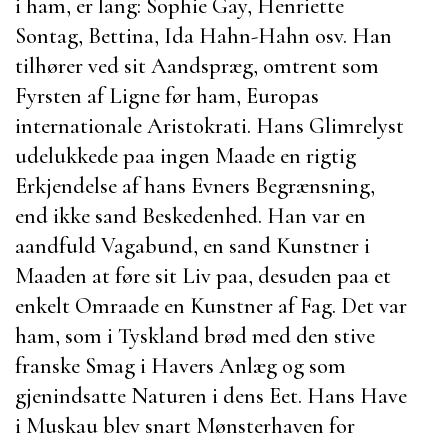
i ham, er lang:
Sophie Gay
,
Henriette
Sontag
,
Bettina
,
Ida Hahn-Hahn
osv. Han
tilhører ved sit Aandspræg, omtrent som
Fyrsten af Ligne
før ham, Europas
internationale Aristokrati. Hans Glimrelyst
udelukkede paa ingen Maade en rigtig
Erkjendelse af hans Evners Begrænsning,
end ikke sand Beskedenhed. Han var en
aandfuld Vagabund, en sand Kunstner i
Maaden at føre sit Liv paa, desuden paa et
enkelt Omraade en Kunstner af Fag. Det var
ham, som i Tyskland brød med den stive
franske Smag i Havers Anlæg og som
gjenindsatte Naturen i dens Eet. Hans Have
i
Muskau
blev snart Mønsterhaven for