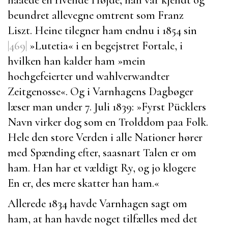
beundret allevegne omtrent som
Franz
Liszt
.
Heine
tilegner ham endnu i 1854 sin
|469|
»
Lutetia
« i en begejstret Fortale, i
hvilken han kalder ham
»mein
hochgefeierter und wahlverwandter
Zeitgenosse«. Og i
Varnhagens
Dagbøger
læser man under 7. Juli 1839:
»
Fyrst Pücklers
Navn virker dog som en Trolddom paa Folk.
Hele den store Verden i alle Nationer hører
med Spænding efter, saasnart Talen er om
ham. Han har et vældigt Ry, og jo klogere
En er, des mere skatter han ham.«
Allerede 1834 havde
Varnhagen
sagt om
ham, at han havde noget tilfælles med det