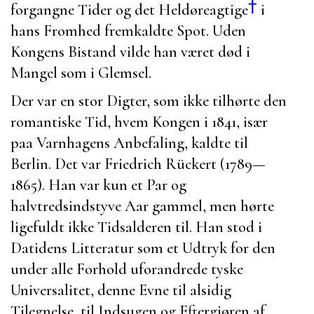
†
forgangne Tider og det Heldøreagtige
i
hans Fromhed fremkaldte Spot. Uden
Kongens Bistand vilde han været død i
Mangel som i Glemsel.
Der var en stor Digter, som ikke tilhørte den
romantiske Tid, hvem Kongen i 1841, især
paa
Varnhagens
Anbefaling, kaldte til
Berlin
. Det var
Friedrich Rückert
(1789—
1865). Han var kun et Par og
halvtredsindstyve Aar gammel, men hørte
ligefuldt ikke Tidsalderen til. Han stod i
Datidens Litteratur som et Udtryk for den
under alle Forhold uforandrede tyske
Universalitet, denne Evne til alsidig
Tilegnelse, til Indsugen og Eftergjøren af