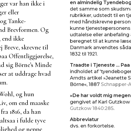
ger var han ikke i
en almindelig Tyendebo
det samme som skudsmålsb
er eller
rubrikker, udstedt til en t
 og Tanke-
med håndskrevne persono
kunne tjenestepersonens g
end Brevformen. Og
udtalelse eller anbefali
, end ikke
beregnet til at kunne læ
j Breve, skrevne til
Danmark anvendtes sådan
1832 til 1921.
aa Offentliggjørelse,
ad sig
Börne’s
Minde
Traadte i Tjeneste ... Pa
indholdet af 'tyendebogen
lser at uddrage hvad
Arndts artikel »Jeanette 
um.
Börne«, 1887
Schnapper-A
 Wohl
, og hun
»De har voldt mig megen
iv, om end maaske
gengivet af Karl Gutzkow 
Gutzkow 1840:285
.
fra 1816, da han
altsaa i fulde tyve
Abbreviatur
dvs. en forkortelse.
olighed og neppe