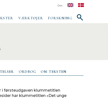
Om
Vis/skjul
EKSTER
VÆRKTØJER
FORSKNING
søgefelt
G
TELSER
ORDBOG
OM TEKSTEN
har i førsteudgaven klummetitlen
resider har klummetitlen »Det unge