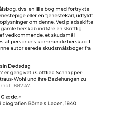
g
og, dvs. en lille bog med fortrykte
jenestepige eller en tjenestekarl, udfyldt
plysninger om denne. Ved pladsskifte
amle herskab indføre en skriftlig
ng af vedkommende, et skudsmål
ses af personens kommende herskab. I
ne autoriserede skudsmålsbøger fra
a sin Dødsdag
' er gengivet i Gottlieb Schnapper-
Straus-Wohl und ihre Beziehungen zu
rndt 1887:47
.
 Glæde.«
i biografien Börne's Leben, 1840