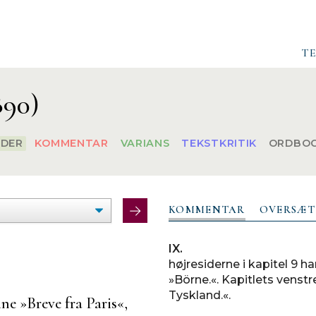
T
890)
EDER
KOMMENTAR
VARIANS
TEKSTKRITIK
ORDBO
KOMMENTAR
OVERSÆT
IX.
højresiderne i kapitel 9 
»Börne.«. Kapitlets venst
Tyskland.«.
ine »
Breve fra Paris
«,