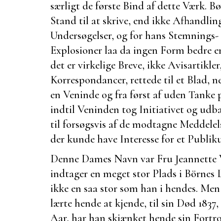
særligt de første Bind af dette Værk. Bø
Stand til at skrive, end ikke Afhandling
Undersøgelser, og for hans Stemnings-
Explosioner laa da ingen Form bedre 
det er virkelige Breve, ikke Avisartikler
Korrespondancer, rettede til et Blad, ne
en Veninde og fra først af uden Tanke p
indtil Veninden tog Initiativet og udb
til forsøgsvis af de modtagne Meddele
der kunde have Interesse for et Publik
Denne Dames Navn var
Fru Jeannette
indtager en meget stor Plads i
Börnes
L
ikke en saa stor som han i hendes. Men 
lærte hende at kjende, til sin Død 1837, 
Aar, har han skjænket hende sin Fortr