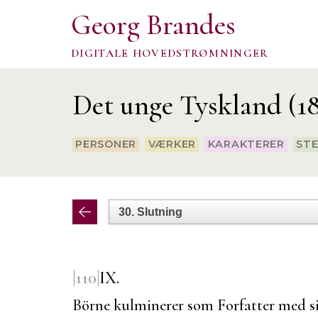
Georg Brandes
DIGITALE HOVEDSTRØMNINGER
Det unge Tyskland (1
PERSONER
VÆRKER
KARAKTERER
ST
|110|
IX.
Börne
kulminerer som Forfatter med s