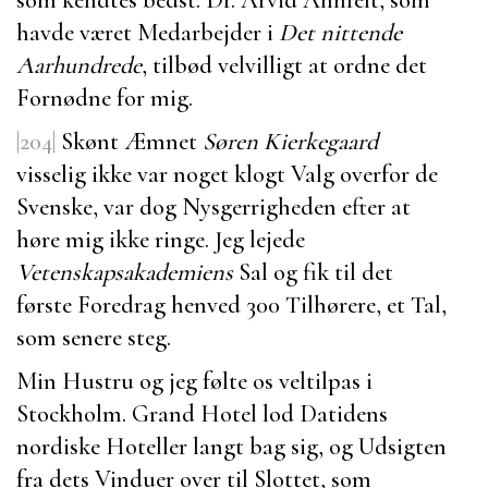
havde været Medarbejder i
Det nittende
Aarhundrede
, tilbød velvilligt at ordne det
Fornødne for mig.
|204|
Skønt Æmnet
Søren Kierkegaard
visselig ikke var noget klogt Valg overfor de
Svenske, var dog Nysgerrigheden efter at
høre mig ikke ringe. Jeg lejede
Vetenskapsakademiens
Sal og fik til det
første Foredrag henved 300 Tilhørere, et Tal,
som senere steg.
Min
Hustru
og jeg følte os veltilpas i
Stockholm. Grand Hotel lod Datidens
nordiske Hoteller langt bag sig, og Udsigten
fra dets Vinduer over til Slottet, som