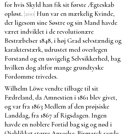
for hvis Skyld han fik sit første Ægteskab
opløst.
|200|
Hun var en mærkelig Kvinde,
der ligesom sine Søstre og sin Mand havde
været indviklet i de revolutionære
Bestræbelser 1848, i høj Grad selvstændig og
karakterstærk, udrustet med overlegen
Forstand og en usvigelig Selvsikkerhed, bag
hvilken dog altfor mange grundtyske
Fordomme trivedes.
Wilhelm Löwe
vendte tilbage til sit
Fædreland, da Amnestien i 1861 blev givet,
og var fra 1863 Medlem af den prøjsiske
Landdag, fra 1867 af Rigsdagen. Ingen
havde en noblere Fortid bag sig og nød i
Øjeblikket større Anseelse.
Bismarck
sagde