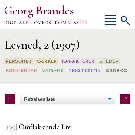
Georg Brandes
Vis/skjul
Vis/sk
DIGITALE HOVEDSTRØMNINGER
menu
søgef
Om
Levned, 2 (1907)
PERSONER
VÆRKER
KARAKTERER
STEDER
KOMMENTAR
VARIANS
TEKSTKRITIK
ORDBOG
TEKSTER
VÆRKTØJER
FORSKNING
|199|
Omflakkende Liv