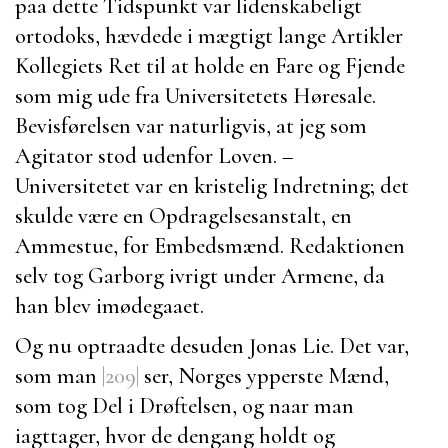
paa dette Tidspunkt var lidenskabeligt
ortodoks, hævdede i mægtigt lange Artikler
Kollegiets Ret til at holde en Fare og Fjende
som mig ude fra Universitetets Høresale.
Bevisførelsen var naturligvis, at jeg som
Agitator stod udenfor Loven. –
Universitetet var en kristelig Indretning; det
skulde være en Opdragelsesanstalt, en
Ammestue, for Embedsmænd. Redaktionen
selv tog
Garborg
ivrigt under Armene, da
han blev imødegaaet.
Og nu optraadte desuden
Jonas Lie
. Det var,
som man
|209|
ser, Norges ypperste Mænd,
som tog Del i Drøftelsen, og naar man
iagttager, hvor de dengang holdt og