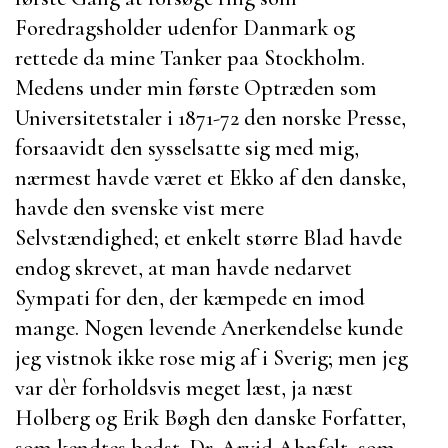
Foredragsholder udenfor Danmark og
rettede da mine Tanker paa Stockholm.
Medens under min første Optræden som
Universitetstaler i 1871-72 den norske Presse,
forsaavidt den sysselsatte sig med mig,
nærmest havde været et Ekko af den danske,
havde den svenske vist mere
Selvstændighed; et enkelt større Blad havde
endog skrevet, at man havde nedarvet
Sympati for den, der kæmpede en imod
mange. Nogen levende Anerkendelse kunde
jeg vistnok ikke rose mig af i Sverig; men jeg
var dèr forholdsvis meget læst, ja næst
Holberg
og
Erik Bøgh
den danske Forfatter,
som kendtes bedst.
Dr. Arvid Ahnfelt
, som