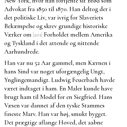
New York, hvor han fortjente sit Brød som
Advokat fra 1850 til 1870. Han deltog der i
det politiske Liv, var ivrig for Slaveriets
Bekæmpelse og skrev grundige historiske
Værker om
|201|
Forholdet mellem Amerika
og Tyskland i det attende og nittende
Aarhundrede.
Han var nu 52 Aar gammel, men Kærnen i
hans Sind var noget uforgængelig Ungt,
Ynglingemandigt.
Ludwig Feuerbach
havde
været indtaget i ham. En Maler kunde have
brugt ham til Model for en Siegfried. Hans
Væsen var dannet af den tyske Stammes
fineste Marv. Han var høj, smukt bygget.
Det prægtige aflange Hoved, det aabne