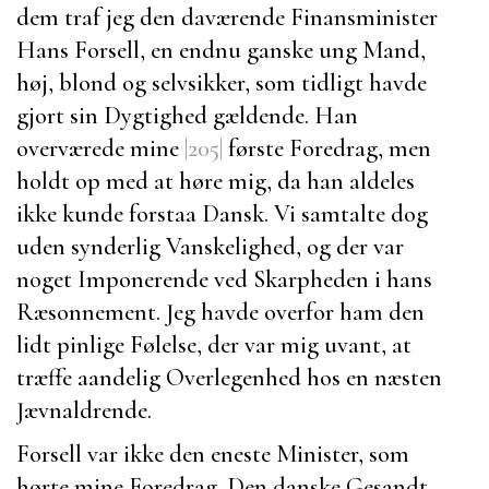
dem traf jeg den daværende Finansminister
Hans Forsell
, en endnu ganske ung Mand,
høj, blond og selvsikker, som tidligt havde
gjort sin Dygtighed gældende. Han
overværede mine
|205|
første Foredrag, men
holdt op med at høre mig, da han aldeles
ikke kunde forstaa Dansk. Vi samtalte dog
uden synderlig Vanskelighed, og der var
noget Imponerende ved Skarpheden i hans
Ræsonnement. Jeg havde overfor ham den
lidt pinlige Følelse, der var mig uvant, at
træffe aandelig Overlegenhed hos en næsten
Jævnaldrende.
Forsell
var ikke den eneste Minister, som
hørte mine Foredrag. Den danske Gesandt