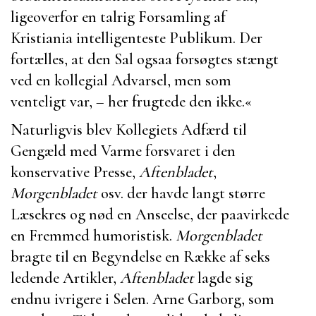
ligeoverfor en talrig Forsamling af
Kristiania intelligenteste Publikum. Der
fortælles, at den Sal ogsaa forsøgtes stængt
ved en kollegial Advarsel, men som
venteligt var, – her frugtede den ikke.«
Naturligvis blev Kollegiets Adfærd til
Gengæld med Varme forsvaret i den
konservative Presse,
Aftenbladet
,
Morgenbladet
osv. der havde langt større
Læsekres og nød en Anseelse, der paavirkede
en Fremmed humoristisk.
Morgenbladet
bragte til en Begyndelse en Række af seks
ledende Artikler,
Aftenbladet
lagde sig
endnu ivrigere i Selen.
Arne Garborg
, som