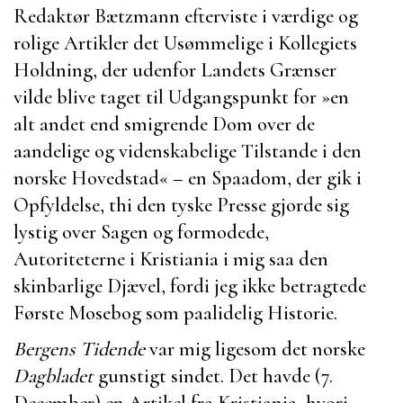
Redaktør
Bætzmann
efterviste i værdige og
rolige Artikler det Usømmelige i Kollegiets
Holdning, der udenfor Landets Grænser
vilde blive taget til Udgangspunkt for »en
alt andet end smigrende Dom over de
aandelige og videnskabelige Tilstande i den
norske Hovedstad« – en Spaadom, der gik i
Opfyldelse, thi den tyske Presse gjorde sig
lystig over Sagen og formodede,
Autoriteterne i Kristiania i mig saa den
skinbarlige Djævel, fordi jeg ikke betragtede
Første Mosebog som paalidelig Historie.
Bergens Tidende
var mig ligesom det norske
Dagbladet
gunstigt sindet. Det havde (7.
December) en Artikel fra Kristiania, hvori