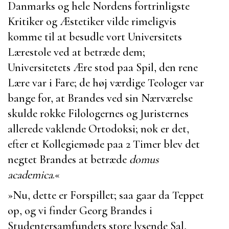
Danmarks og hele Nordens fortrinligste
Kritiker og Æstetiker vilde rimeligvis
komme til at besudle vort Universitets
Lærestole ved at betræde dem;
Universitetets Ære stod paa Spil, den rene
Lære var i Fare; de høj værdige Teologer var
bange for, at Brandes ved sin Nærværelse
skulde rokke Filologernes og Juristernes
allerede vaklende Ortodoksi; nok er det,
efter et Kollegiemøde paa 2 Timer blev det
negtet Brandes at betræde
domus
academica
.«
»Nu, dette er Forspillet; saa gaar da Teppet
op, og vi finder
Georg Brandes
i
Studentersamfundets store lysende Sal,