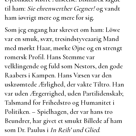
til ham:
Sie ehrenwerther Gegner!
og vandt
ham iøvrigt mere og mere for sig.
Som jeg engang har skrevet om ham:
Löwe
var en smuk, svær, tresindstyveaarig Mand
med mørkt Haar, mørke Øjne og en strengt
romersk Profil. Hans Stemme var
velklingende og fuld som Nestors, den gode
Raabers i Kampen. Hans Væsen var den
uskrømtede Ærlighed, der vakte Tiltro. Han
var uden Ærgerrighed, uden Partilidenskab;
Talsmand for Frihedstro og Humanitet i
Politiken. –
Spielhagen
, der var hans tro
Beundrer, har givet et smukt Billede af ham
som Dr. Paulus i
In Reih’ und Glied
.