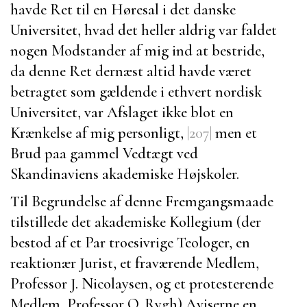
havde Ret til en Høresal i det danske
Universitet, hvad det heller aldrig var faldet
nogen Modstander af mig ind at bestride,
da denne Ret dernæst altid havde været
betragtet som gældende i ethvert nordisk
Universitet, var Afslaget ikke blot en
Krænkelse af mig personligt,
|207|
men et
Brud paa gammel Vedtægt ved
Skandinaviens akademiske Højskoler.
Til Begrundelse af denne Fremgangsmaade
tilstillede det akademiske Kollegium (der
bestod af et Par troesivrige Teologer, en
reaktionær Jurist, et fraværende Medlem,
Professor J. Nicolaysen
, og et protesterende
Medlem,
Professor O. Rygh
) Aviserne en