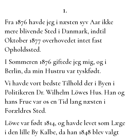
1.
Fra 1876 havde jeg i næsten syv Aar ikke
mere blivende Sted i Danmark, indtil
Oktober 1877 overhovedet intet fast
Opholdssted.
I Sommeren 1876 giftede jeg mig, og i
Berlin, da min Hustru var tyskfødt.
Vi havde vort bedste Tilhold der i Byen i
Politikeren
Dr. Wilhelm Löwes
Hus. Han og
hans Frue var os en Tid lang næsten i
Forældres Sted.
Löwe
var født 1814, og havde levet som Læge
i den lille By Kalbe, da han 1848 blev valgt