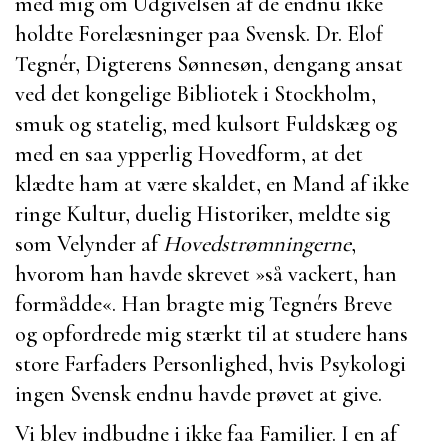
med mig om Udgivelsen af de endnu ikke
holdte Forelæsninger paa Svensk. Dr.
Elof
Tegnér
,
Digterens
Sønnesøn, dengang ansat
ved det kongelige Bibliotek i Stockholm,
smuk og statelig, med kulsort Fuldskæg og
med en saa ypperlig Hovedform, at det
klædte ham at være skaldet, en Mand af ikke
ringe Kultur, duelig Historiker, meldte sig
som Velynder af
Hovedstrømningerne
,
hvorom han havde skrevet »så vackert, han
formådde«. Han bragte mig
Tegnérs
Breve
og opfordrede mig stærkt til at studere hans
store
Farfaders
Personlighed, hvis Psykologi
ingen Svensk endnu havde prøvet at give.
Vi blev indbudne i ikke faa Familier. I en af