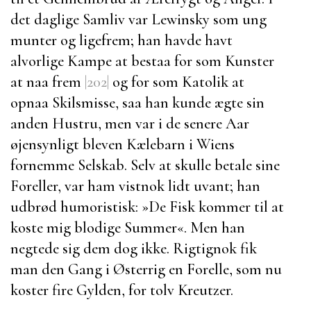
det daglige Samliv var
Lewinsky
som ung
munter og ligefrem; han havde havt
alvorlige Kampe at bestaa for som Kunster
at naa frem
|202|
og for som Katolik at
opnaa Skilsmisse, saa han kunde ægte sin
anden
Hustru
, men var i de senere Aar
øjensynligt bleven Kælebarn i Wiens
fornemme Selskab. Selv at skulle betale sine
Foreller, var ham vistnok lidt uvant; han
udbrød humoristisk: »De Fisk kommer til at
koste mig blodige Summer«. Men han
negtede sig dem dog ikke. Rigtignok fik
man den Gang i Østerrig en Forelle, som nu
koster fire Gylden, for tolv Kreutzer.