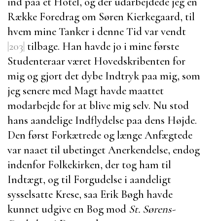
ind paa et Hotel, og der udarbejdede jeg en
Række Foredrag om
Søren Kierkegaard
, til
hvem mine Tanker i denne Tid var vendt
|203|
tilbage. Han havde jo i mine første
Studenteraar været Hovedskribenten for
mig og gjort det dybe Indtryk paa mig, som
jeg senere med Magt havde maattet
modarbejde for at blive mig selv. Nu stod
hans aandelige Indflydelse paa dens Højde.
Den først Forkætrede og længe Anfægtede
var naaet til ubetinget Anerkendelse, endog
indenfor Folkekirken, der tog ham til
Indtægt, og til Forgudelse i aandeligt
sysselsatte Krese, saa
Erik Bøgh
havde
kunnet udgive en Bog mod
St. Sørens-