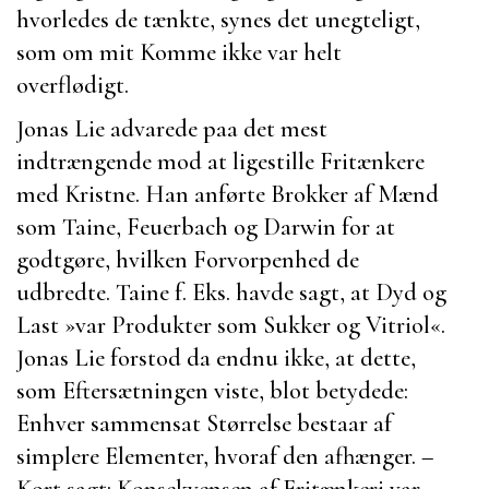
hvorledes de tænkte, synes det unegteligt,
som om mit Komme ikke var helt
overflødigt.
Jonas Lie
advarede paa det mest
indtrængende mod at ligestille Fritænkere
med Kristne. Han anførte Brokker af Mænd
som
Taine
,
Feuerbach
og
Darwin
for at
godtgøre, hvilken Forvorpenhed de
udbredte.
Taine
f. Eks. havde sagt, at Dyd og
Last »var Produkter som Sukker og Vitriol«.
Jonas Lie
forstod da endnu ikke, at dette,
som Eftersætningen viste, blot betydede:
Enhver sammensat Størrelse bestaar af
simplere Elementer, hvoraf den afhænger. –
Kort sagt: Konsekvensen af Fritænkeri var