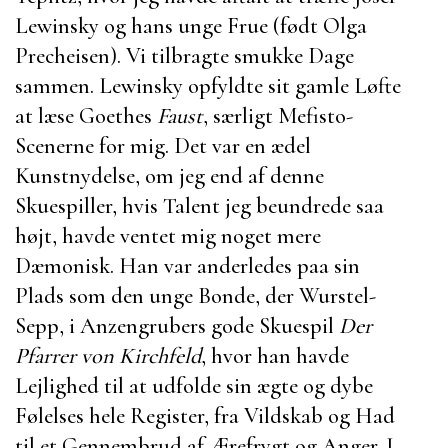
Lewinsky
og hans unge
Frue
(født Olga
Precheisen). Vi tilbragte smukke Dage
sammen.
Lewinsky
opfyldte sit gamle Løfte
at læse
Goethes
Faust
, særligt Mefisto-
Scenerne for mig. Det var en ædel
Kunstnydelse, om jeg end af denne
Skuespiller, hvis Talent jeg beundrede saa
højt, havde ventet mig noget mere
Dæmonisk. Han var anderledes paa sin
Plads som den unge Bonde, der Wurstel-
Sepp, i
Anzengrubers
gode Skuespil
Der
Pfarrer von Kirchfeld
, hvor han havde
Lejlighed til at udfolde sin ægte og dybe
Følelses hele Register, fra Vildskab og Had
til et Gennembrud af Ærefrygt og Anger. I