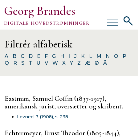
Georg Brandes
Vis/skjul
Vis/sk
DIGITALE HOVEDSTRØMNINGER
menu
søgef
Om
Filtrér alfabetisk
A
B
C
D
E
F
G
H
I
J
K
L
M
N
O
P
Q
R
S
T
U
V
W
X
Y
Z
Æ
Ø
Å
TEKSTER
VÆRKTØJER
Eastman, Samuel Coffin (1837-1917),
FORSKNING
amerikansk jurist, oversætter og skribent.
Levned, 3 (1908), s. 238
Echtermeyer, Ernst Theodor (1805-1844),