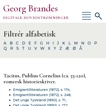
Georg Brandes
Vis/skjul
Vis/sk
DIGITALE HOVEDSTRØMNINGER
menu
søgef
Om
Filtrér alfabetisk
A
B
C
D
E
F
G
H
I
J
K
L
M
N
O
P
Q
R
S
T
U
V
W
X
Y
Z
Æ
Ø
Å
TEKSTER
VÆRKTØJER
Tacitus, Publius Cornelius (ca. 55-120),
FORSKNING
romersk historieskriver.
Emigrantlitteraturen (1872), s. 174
,
Emigrantlitteraturen (1872), s. 248
,
Det unge Tyskland (1890), s. 71
,
Det unge Tyskland (1890), s. 172